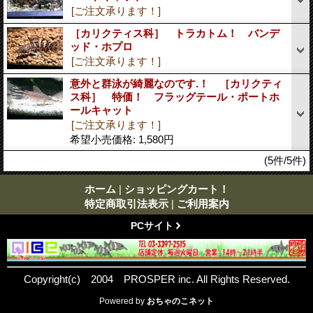
[ご注文承ります！]
［カリクティス科］ トラカトム！ バンデ
ッド・ホプロ
[ご注文承ります！]
意外と群泳が綺麗なのです.！ ［カリクティ
ス科］ 特価！ フラッグテール・ポートホ
ールキャット
[ご注文承ります！]
希望小売価格
:
1,580円
(5件/5件)
ホーム
|
ショッピングカート！
特定商取引法表示
|
ご利用案内
PCサイト
Copyright(c) 2004 PROSPER inc. All Rights Reserved.
Powered by
おちゃのこネット