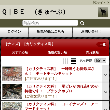
PCサイト
Ｑ｜ＢＥ （きゅ〜ぶ）
ログイン
新規登録はこちら
お問い合せ！
［ナマズ］［カリクティス科］
一覧
おすすめ順
価格の安い順
売れ筋順
表示件数
:
［カリクティス科］ 一味違うお掃除屋さ
ん！ ポートホールキャット
[ご注文承ります！]
［カリクティス科］ 尾ビレが切れ込むのが
特徴です！ ブラックホプロ
[ご注文承ります！]
［カリクティス科］ ヨロイナマズ！ アー
マードキャット