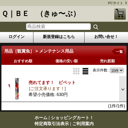
PCサイト
Ｑ｜ＢＥ （きゅ〜ぶ）
ログイン
新規登録はこちら
お問い合せ！
用品［観賞魚］ > メンテナンス用品
一覧
おすすめ順
価格の安い順
売れ筋順
表示件数
:
売れてます！ ピペット
[ご注文承ります！]
希望小売価格
:
630円
(1件/1件)
ホーム
|
ショッピングカート！
特定商取引法表示
|
ご利用案内