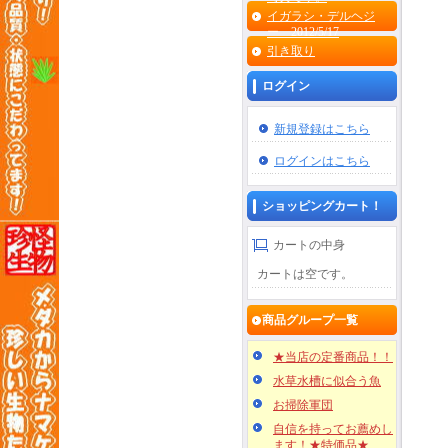
イガラシ・デルヘジ
ー 2012/5/17
引き取り
ログイン
新規登録はこちら
ログインはこちら
ショッピングカート！
カートの中身
カートは空です。
商品グループ一覧
★当店の定番商品！！
水草水槽に似合う魚
お掃除軍団
自信を持ってお薦めし
ます！★特価品★