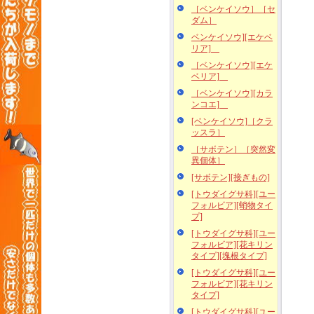
［ベンケイソウ］［セ
ダム］
ベンケイソウ][エケベ
リア]
［ベンケイソウ][エケ
ベリア]
［ベンケイソウ][カラ
ンコエ]
[ベンケイソウ]［クラ
ッスラ］
［サボテン］［突然変
異個体］
[サボテン][接ぎもの]
[トウダイグサ科][ユー
フォルビア][蛸物タイ
プ]
[トウダイグサ科][ユー
フォルビア][花キリン
タイプ][塊根タイプ]
[トウダイグサ科][ユー
フォルビア][花キリン
タイプ]
[トウダイグサ科][ユー