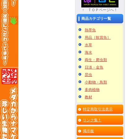
↑ ＴＯＰページへ！
商品カテゴリ一覧
熱帯魚
用品［観賞魚］
水草
海水
両生・爬虫類
日淡・金魚
昆虫
小動物・鳥類
多肉植物
教材
特定商取引法表示
リンク集！
掲示板