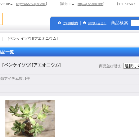
ンスHP→
http://www.55q-be.com
】 【販売HP→
http://q-be.ocnk.net/
】 【TEL＆FAX： 03-
｜
商品検索
:
ご利用案内
お問い合せ！
｜
［ベンケイソウ][アエオニウム]
商品一覧
［ベンケイソウ][アエオニウム]
商品並び替え
:
登録アイテム数
:
1件