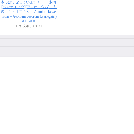
木っぽくなっています！ [多肉]
[ベンケイソウ][アエオニウム] 夕
映、キュオニウム （Aeonium keweo
nium = Aeonium decorum f.variegata )
＃1020-01
[ご注文承ります！]