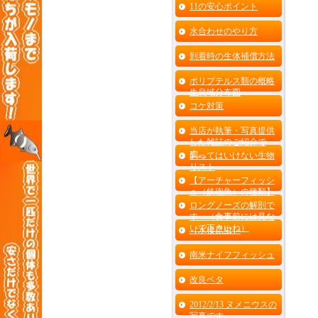
11の安心ポイント
水合わせのやり方
到着時の生体補償方法
ポリプテルス類の概略
生息域分布図
コケ対策
当店が執筆・写真提供
した雑誌のご紹介で
す。
飼ってはいけない生物
リスト
【アーチャーフィッシ
ュ（鉄砲魚）の種類】
ロングノーズの解剖で
す （食事前には見な
いで下さいね）
［水棲昆虫］
南米ナイフフィッシュ
改良ベタ
2012/2/13 ヌメニウスの
写真です。