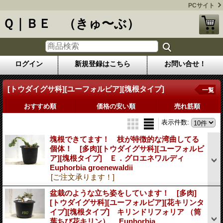
PCサイト
Ｑ｜ＢＥ （きゅ〜ぶ）
ログイン
新規登録はこちら
お問い合せ！
[トウダイグサ科][ユーフォルビア][塊根タイプ]
一覧
おすすめ順
価格の安い順
売れ筋順
表示件数
:
塊根できてます！ 枝が特徴的な湾曲してる
個体！ [多肉][トウダイグサ科][ユーフォルビ
ア][塊根タイプ] Ｅ．グロエネワルディ
Euphorbia groenewaldii
[ご注文承ります！]
盆栽のような立ち姿をしています！ [多肉]
[トウダイグサ科][ユーフォルビア][花キリンタ
イプ][塊根タイプ] キリンドリフォリア （筒
葉ちび花キリン） Euphorbia