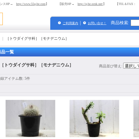
ンスHP→
http://www.55q-be.com
】 【販売HP→
http://q-be.ocnk.net/
】 【TEL＆FAX： 03-
｜
商品検索
:
ご利用案内
お問い合せ！
｜
［トウダイグサ科］［モナデニウム］
商品一覧
［トウダイグサ科］［モナデニウム］
商品並び替え
:
登録アイテム数
:
5件