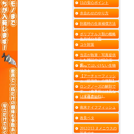
11の安心ポイント
水合わせのやり方
到着時の生体補償方法
ポリプテルス類の概略
生息域分布図
コケ対策
当店が執筆・写真提供
した雑誌のご紹介で
す。
飼ってはいけない生物
リスト
【アーチャーフィッシ
ュ（鉄砲魚）の種類】
ロングノーズの解剖で
す （食事前には見な
いで下さいね）
［水棲昆虫］
南米ナイフフィッシュ
改良ベタ
2012/2/13 ヌメニウスの
写真です。