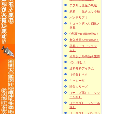
アフリカ原産の魚達
新鮮！ 生きエサ各種
バクテリア！
ちょっと訳あり個体と
器具
O部長のお薦め個体！
新入社員Kのお薦め！
器具（アクアシステ
ム）
オリジナル商品＆生体
Iの一押し！
送料無料アイテム
［特集］ベタ
キャシーM
珍魚シリーズ
［ナマズ属］＞［シソ
ール科］
［ナマズ］［シソール
科］
［ナマズ］［パンガシ