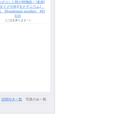
ボコした幹が特徴的！[多肉]
ウダイグサ科][モナデニウム]
Monadenium guentheri #03
0-01
[ご注文承ります！]
説明付き一覧
写真のみ一覧