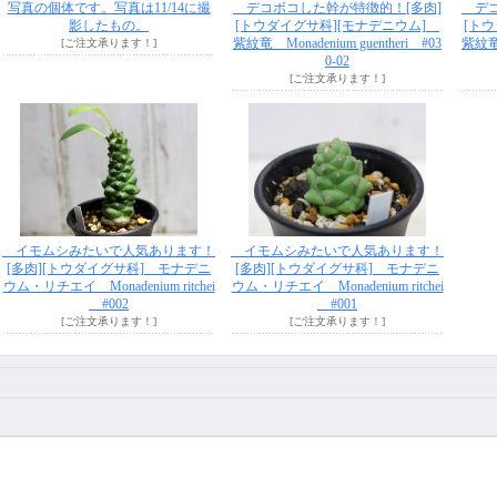
写真の個体です。写真は11/14に撮
デコボコした幹が特徴的！[多肉]
デコ
影したもの。
[トウダイグサ科][モナデニウム]
[ト
紫紋竜 Monadenium guentheri #03
紫紋竜 
[ご注文承ります！]
0-02
[ご注文承ります！]
イモムシみたいで人気あります！
イモムシみたいで人気あります！
[多肉][トウダイグサ科] モナデニ
[多肉][トウダイグサ科] モナデニ
ウム・リチエイ Monadenium ritchei
ウム・リチエイ Monadenium ritchei
#002
#001
[ご注文承ります！]
[ご注文承ります！]