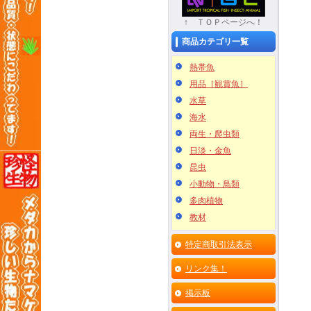
↑ ＴＯＰページへ！
商品カテゴリ一覧
熱帯魚
用品［観賞魚］
水草
海水
両生・爬虫類
日淡・金魚
昆虫
小動物・鳥類
多肉植物
教材
特定商取引法表示
リンク集！
掲示板