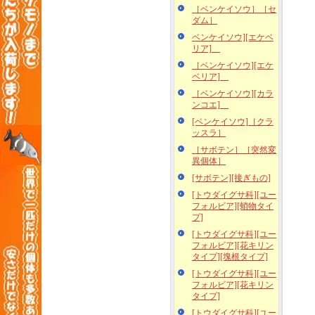
［ベンケイソウ］［セ
ダム］
ベンケイソウ][エケベ
リア]
［ベンケイソウ][エケ
ベリア]
［ベンケイソウ][カラ
ンコエ]
[ベンケイソウ]［クラ
ッスラ］
［サボテン］［突然変
異個体］
[サボテン][接ぎもの]
[トウダイグサ科][ユー
フォルビア][蛸物タイ
プ]
[トウダイグサ科][ユー
フォルビア][花キリン
タイプ][塊根タイプ]
[トウダイグサ科][ユー
フォルビア][花キリン
タイプ]
[トウダイグサ科][ユー