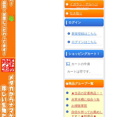
イガラシ・デルヘジ
ー 2012/5/17
引き取り
ログイン
新規登録はこちら
ログインはこちら
ショッピングカート！
カートの中身
カートは空です。
商品グループ一覧
★当店の定番商品！！
水草水槽に似合う魚
お掃除軍団
自信を持ってお薦めし
ます！★特価品★