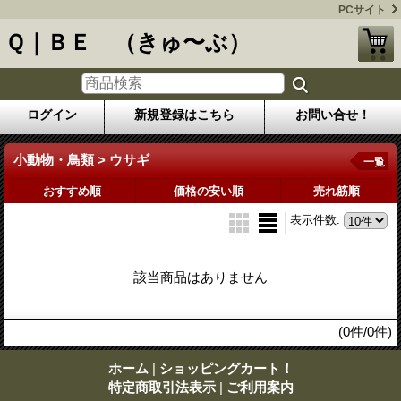
PCサイト
Ｑ｜ＢＥ （きゅ〜ぶ）
ログイン
新規登録はこちら
お問い合せ！
小動物・鳥類 > ウサギ
一覧
おすすめ順
価格の安い順
売れ筋順
表示件数
:
該当商品はありません
(0件/0件)
ホーム
|
ショッピングカート！
特定商取引法表示
|
ご利用案内