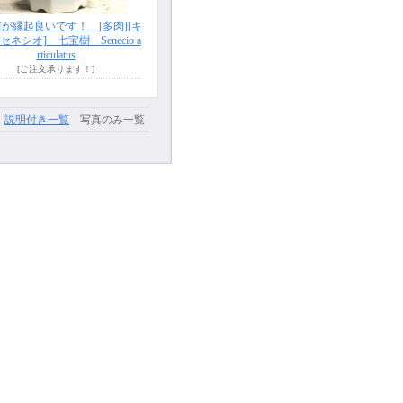
縁起良いです！ [多肉][キ
[セネシオ] 七宝樹 Senecio a
rticulatus
[ご注文承ります！]
説明付き一覧
写真のみ一覧