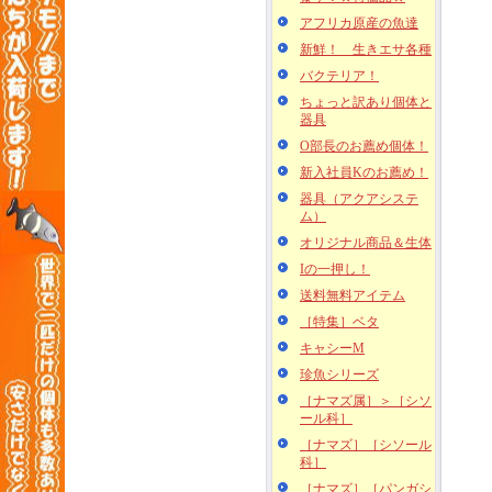
アフリカ原産の魚達
新鮮！ 生きエサ各種
バクテリア！
ちょっと訳あり個体と
器具
O部長のお薦め個体！
新入社員Kのお薦め！
器具（アクアシステ
ム）
オリジナル商品＆生体
Iの一押し！
送料無料アイテム
［特集］ベタ
キャシーM
珍魚シリーズ
［ナマズ属］＞［シソ
ール科］
［ナマズ］［シソール
科］
［ナマズ］［パンガシ