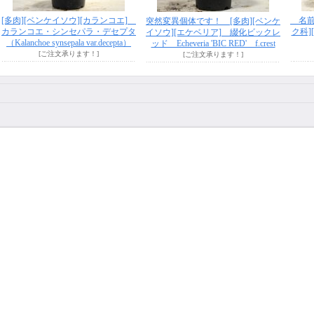
[多肉][ベンケイソウ][カランコエ]
名前が
突然変異個体です！ [多肉][ベンケ
カランコエ・シンセパラ・デセプタ
ク科]
イソウ][エケベリア] 綴化ビックレ
（Kalanchoe synsepala var.decepta）
ッド Echeveria 'BIC RED' f.crest
[ご注文承ります！]
[ご注文承ります！]