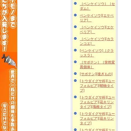
［ベンケイソウ］［セ
ダム］
ベンケイソウ][エケベ
リア]
［ベンケイソウ][エケ
ベリア]
［ベンケイソウ][カラ
ンコエ]
[ベンケイソウ]［クラ
ッスラ］
［サボテン］［突然変
異個体］
[サボテン][接ぎもの]
[トウダイグサ科][ユー
フォルビア][蛸物タイ
プ]
[トウダイグサ科][ユー
フォルビア][花キリン
タイプ][塊根タイプ]
[トウダイグサ科][ユー
フォルビア][花キリン
タイプ]
[トウダイグサ科][ユー