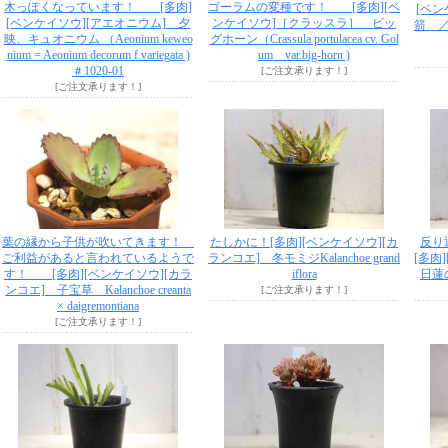
木っぽくなっています！ [多肉]
ゴーラムの変種です！ [多肉][ベ
[ベ
[ベンケイソウ][アエオニウム] 夕
ンケイソウ]［クラッスラ］ ビッ
箭 ／
映、キュオニウム （Aeonium keweo
グホーン（Crassula portulacea cv. Gol
nium = Aeonium decorum f.variegata )
um var.big-horn )
＃1020-01
[ご注文承ります！]
[ご注文承ります！]
葉の縁から子供が吹いてきます！
たしかに！[多肉][ベンケイソウ][カ
反り
ご利益があると言われているようで
ランコエ] 冬モミジKalanchoe grand
[多肉
す！ [多肉][ベンケイソウ][カラ
iflora
日蓮の盃
ンコエ] 子宝草 Kalanchoe creanta
[ご注文承ります！]
× daigremontiana
[ご注文承ります！]