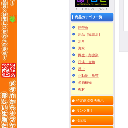
↑ ＴＯＰページへ！
商品カテゴリ一覧
熱帯魚
用品［観賞魚］
水草
海水
両生・爬虫類
日淡・金魚
昆虫
小動物・鳥類
多肉植物
教材
特定商取引法表示
リンク集！
掲示板