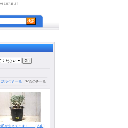
3397-2515】
説明付き一覧
写真のみ一覧
の毛が生えてます！ [多肉]