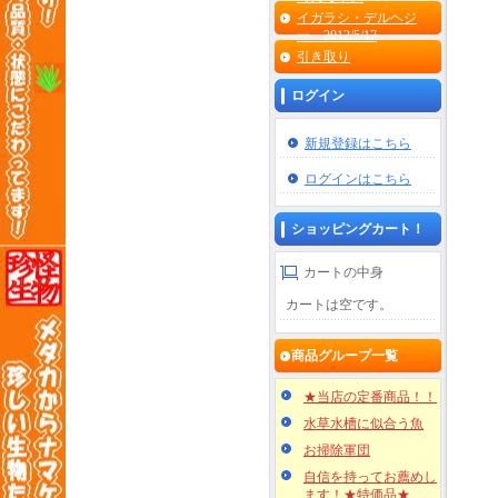
イガラシ・デルヘジ
ー 2012/5/17
引き取り
ログイン
新規登録はこちら
ログインはこちら
ショッピングカート！
カートの中身
カートは空です。
商品グループ一覧
★当店の定番商品！！
水草水槽に似合う魚
お掃除軍団
自信を持ってお薦めし
ます！★特価品★