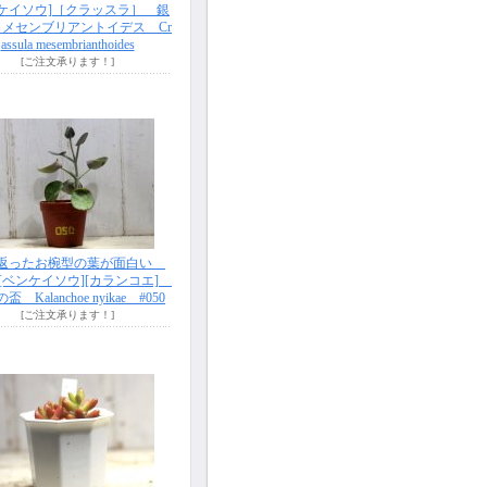
ンケイソウ]［クラッスラ］ 銀
メセンブリアントイデス Cr
assula mesembrianthoides
[ご注文承ります！]
返ったお椀型の葉が面白い
][ベンケイソウ][カランコエ]
 Kalanchoe nyikae #050
[ご注文承ります！]