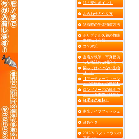
11の安心ポイント
水合わせのやり方
到着時の生体補償方法
ポリプテルス類の概略
生息域分布図
コケ対策
当店が執筆・写真提供
した雑誌のご紹介で
す。
飼ってはいけない生物
リスト
【アーチャーフィッシ
ュ（鉄砲魚）の種類】
ロングノーズの解剖で
す （食事前には見な
いで下さいね）
［水棲昆虫］
南米ナイフフィッシュ
改良ベタ
2012/2/13 ヌメニウスの
写真です。