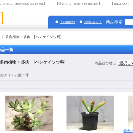
ンスHP→
http://www.55q-be.com
】 【販売HP→
http://q-be.ocnk.net/
】 【TEL＆FAX： 03-
｜
商品検索
:
ご利用案内
お問い合せ！
｜
多肉植物 > 多肉 [ベンケイソウ科]
商品一覧
多肉植物 > 多肉 [ベンケイソウ科]
商品並び替え
:
登録アイテム数
:
9件
銀色