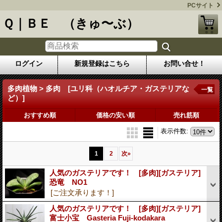
PCサイト
Ｑ｜ＢＥ （きゅ〜ぶ）
ログイン
新規登録はこちら
お問い合せ！
多肉植物 > 多肉 [ユリ科（ハオルチア・ガステリアな
一覧
ど）]
おすすめ順
価格の安い順
売れ筋順
表示件数
:
1
2
次
»
人気のガステリアです！ [多肉][ガステリア]
恐竜 NO1
[ご注文承ります！]
人気のガステリアです！ [多肉][ガステリア]
富士小宝 Gasteria Fuji-kodakara