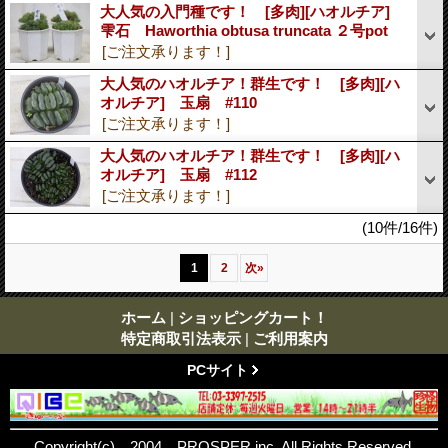
大人気の入門種です！ [多肉][ハオルチア]
雫石 Haworthia obtusa truncata ２号pot
[ご注文承ります！]
大人気のハオルチア！群生です！ [多肉][ハ
オルチア] 玉扇 #110
[ご注文承ります！]
大人気のハオルチア！群生です！ [多肉][ハ
オルチア] 玉扇 #112
[ご注文承ります！]
(10件/16件)
1
2
次
»
ホーム
|
ショッピングカート！
特定商取引法表示
|
ご利用案内
PCサイト
Copyright(c) 2004 PROSPER inc. All Rights Reserved.