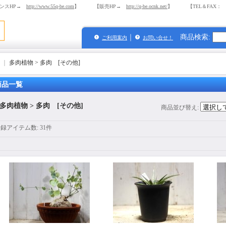
ンスHP→
http://www.55q-be.com
】 【販売HP→
http://q-be.ocnk.net/
】 【TEL＆FAX： 03-
｜
商品検索
:
ご利用案内
お問い合せ！
｜
多肉植物 > 多肉 [その他]
商品一覧
多肉植物 > 多肉 [その他]
商品並び替え
:
登録アイテム数
:
31件