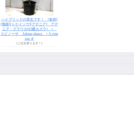
ハイブリッドの実生です！ [多肉]
[塊根][トケイソウ][アデニア] アデ
ニア・グラウカ(幻蝶カズラ) ×
スピノーサ Adenia glauca × A.spin
osa ＃
[ご注文承ります！]