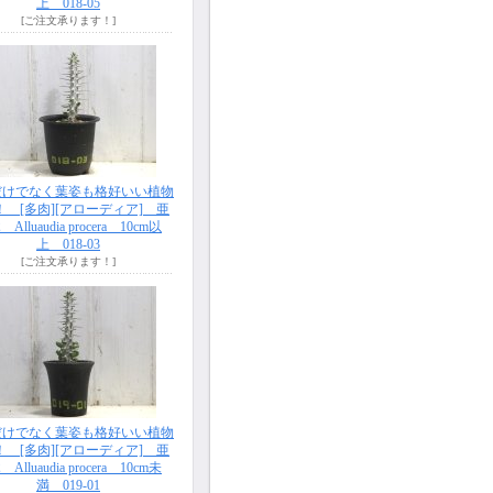
上 018-05
[ご注文承ります！]
だけでなく葉姿も格好いい植物
！ [多肉][アローディア] 亜
Alluaudia procera 10cm以
上 018-03
[ご注文承ります！]
だけでなく葉姿も格好いい植物
！ [多肉][アローディア] 亜
Alluaudia procera 10cm未
満 019-01