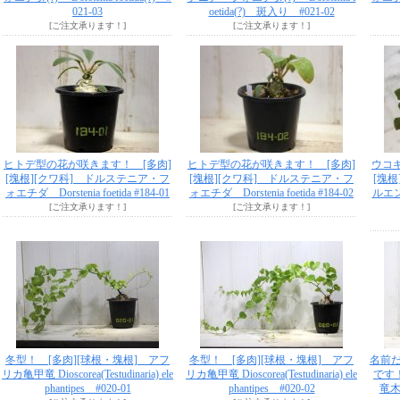
021-03
oetida(?) 斑入り #021-02
[ご注文承ります！]
[ご注文承ります！]
ヒトデ型の花が咲きます！ [多肉]
ヒトデ型の花が咲きます！ [多肉]
ウコ
[塊根][クワ科] ドルステニア・フ
[塊根][クワ科] ドルステニア・フ
[塊
ォエチダ Dorstenia foetida #184-01
ォエチダ Dorstenia foetida #184-02
ルエンシ
[ご注文承ります！]
[ご注文承ります！]
冬型！ [多肉][球根・塊根] アフ
冬型！ [多肉][球根・塊根] アフ
名前
リカ亀甲竜 Dioscorea(Testudinaria) ele
リカ亀甲竜 Dioscorea(Testudinaria) ele
です
phantipes #020-01
phantipes #020-02
竜木 