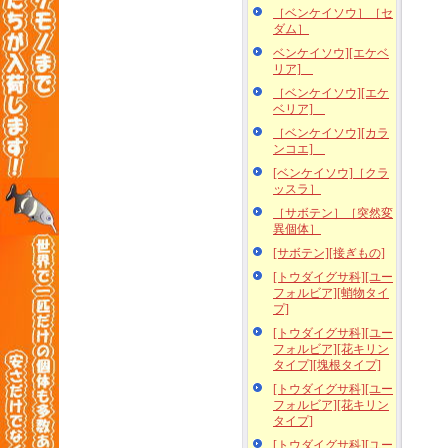
［ベンケイソウ］［セ
ダム］
ベンケイソウ][エケベ
リア]
［ベンケイソウ][エケ
ベリア]
［ベンケイソウ][カラ
ンコエ]
[ベンケイソウ]［クラ
ッスラ］
［サボテン］［突然変
異個体］
[サボテン][接ぎもの]
[トウダイグサ科][ユー
フォルビア][蛸物タイ
プ]
[トウダイグサ科][ユー
フォルビア][花キリン
タイプ][塊根タイプ]
[トウダイグサ科][ユー
フォルビア][花キリン
タイプ]
[トウダイグサ科][ユー