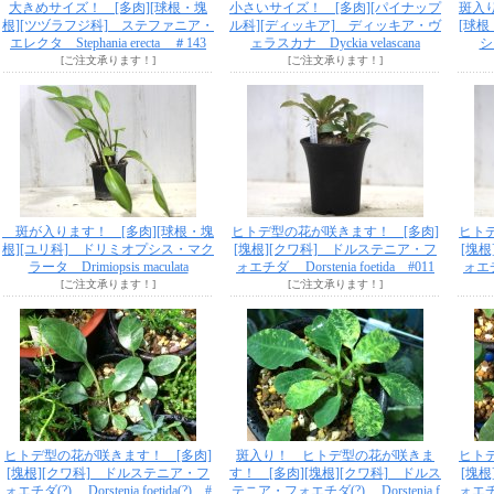
大きめサイズ！ [多肉][球根・塊
小さいサイズ！ [多肉][パイナップ
斑入
根][ツヅラフジ科] ステファニア・
ル科][ディッキア] ディッキア・ヴ
[球
エレクタ Stephania erecta ＃143
ェラスカナ Dyckia velascana
シア
[ご注文承ります！]
[ご注文承ります！]
斑が入ります！ [多肉][球根・塊
ヒトデ型の花が咲きます！ [多肉]
ヒト
根][ユリ科] ドリミオプシス・マク
[塊根][クワ科] ドルステニア・フ
[塊
ラータ Drimiopsis maculata
ォエチダ Dorstenia foetida #011
ォエチダ
[ご注文承ります！]
[ご注文承ります！]
ヒトデ型の花が咲きます！ [多肉]
斑入り！ ヒトデ型の花が咲きま
ヒト
[塊根][クワ科] ドルステニア・フ
す！ [多肉][塊根][クワ科] ドルス
[塊
ォエチダ(?) Dorstenia foetida(?) #
テニア・フォエチダ(?) Dorstenia f
ォエチダ(