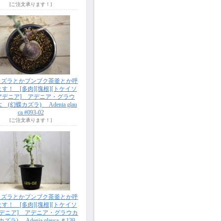
[ご注文承ります！]
カズラとかブンブク茶釜とか呼
す！ [多肉][塊根][トケイソ
[アデニア] アデニア・グラウ
 (幻蝶カズラ) Adenia glau
ca #093-02
[ご注文承ります！]
カズラとかブンブク茶釜とか呼
す！ [多肉][塊根][トケイソ
アデニア] アデニア・グラウカ
ズラ) Adenia glauca ＃139-