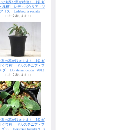
りで肉厚な葉が特徴！ [多肉]
根・塊根] レディボウリア・ソ
リス Ledebouria socialis
[ご注文承ります！]
デ型の花が咲きます！ [多肉]
根][クワ科] ドルステニア・フ
 Dorstenia foetida #012
[ご注文承ります！]
デ型の花が咲きます！ [多肉]
根][クワ科] ドルステニア・フ
?) Dorstenia foetida(?) #