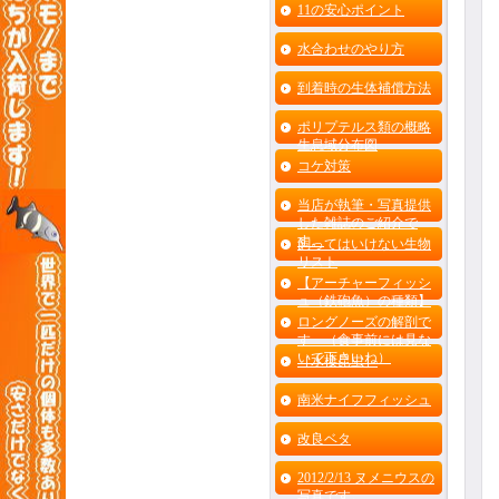
11の安心ポイント
水合わせのやり方
到着時の生体補償方法
ポリプテルス類の概略
生息域分布図
コケ対策
当店が執筆・写真提供
した雑誌のご紹介で
す。
飼ってはいけない生物
リスト
【アーチャーフィッシ
ュ（鉄砲魚）の種類】
ロングノーズの解剖で
す （食事前には見な
いで下さいね）
［水棲昆虫］
南米ナイフフィッシュ
改良ベタ
2012/2/13 ヌメニウスの
写真です。