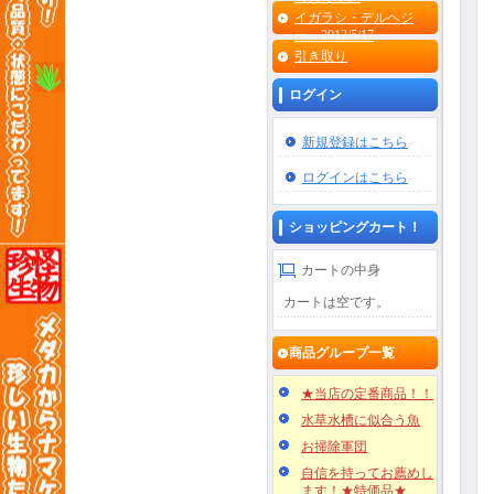
イガラシ・デルヘジ
ー 2012/5/17
引き取り
ログイン
新規登録はこちら
ログインはこちら
ショッピングカート！
カートの中身
カートは空です。
商品グループ一覧
★当店の定番商品！！
水草水槽に似合う魚
お掃除軍団
自信を持ってお薦めし
ます！★特価品★