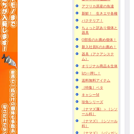
アフリカ原産の魚達
新鮮！ 生きエサ各種
バクテリア！
ちょっと訳あり個体と
器具
O部長のお薦め個体！
新入社員Kのお薦め！
器具（アクアシステ
ム）
オリジナル商品＆生体
Iの一押し！
送料無料アイテム
［特集］ベタ
キャシーM
珍魚シリーズ
［ナマズ属］＞［シソ
ール科］
［ナマズ］［シソール
科］
［ナマズ］［パンガシ