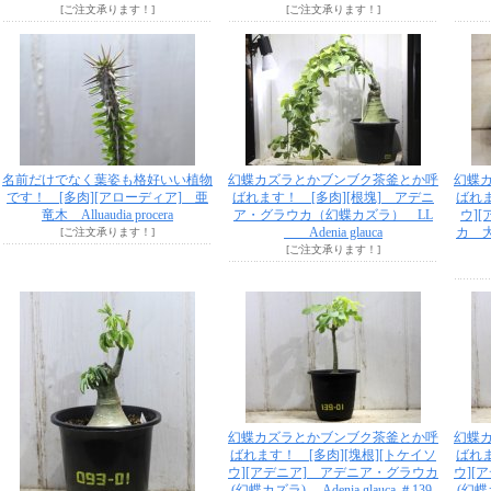
[ご注文承ります！]
[ご注文承ります！]
名前だけでなく葉姿も格好いい植物
幻蝶カズラとかブンブク茶釜とか呼
幻蝶
です！ [多肉][アローディア] 亜
ばれます！ [多肉][根塊] アデニ
ばれま
竜木 Alluaudia procera
ア・グラウカ（幻蝶カズラ） LL
ウ]
Adenia glauca
カ 大
[ご注文承ります！]
[ご注文承ります！]
幻蝶カズラとかブンブク茶釜とか呼
幻蝶
ばれます！ [多肉][塊根][トケイソ
ばれま
ウ][アデニア] アデニア・グラウカ
ウ][
(幻蝶カズラ) Adenia glauca ＃139-
(幻蝶カ