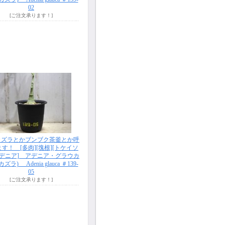
02
[ご注文承ります！]
カズラとかブンブク茶釜とか呼
す！ [多肉][塊根][トケイソ
アデニア] アデニア・グラウカ
ズラ) Adenia glauca ＃139-
05
[ご注文承ります！]