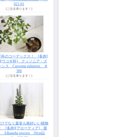
021-01
[ご注文承ります！]
ギ科のコーデックス！ [多肉]
根][ウコギ科] クッソニア・ズ
ス Cussonia zuluensis ＃
306
[ご注文承ります！]
だけでなく葉姿も格好いい植物
！ [多肉][アローディア] 亜
Alluaudia procera 10cm以