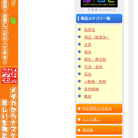
↑ ＴＯＰページへ！
商品カテゴリ一覧
熱帯魚
用品［観賞魚］
水草
海水
両生・爬虫類
日淡・金魚
昆虫
小動物・鳥類
多肉植物
教材
特定商取引法表示
リンク集！
掲示板