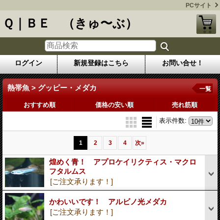
PCサイト
Ｑ｜ＢＥ （きゅ〜ぶ）
ログイン
新規登録はこちら
お問い合せ！
熱帯魚 > グッピー・メダカ
一覧
おすすめ順
価格の安い順
売れ筋順
表示件数
:
1
2
3
4
次
»
煌めく青！ アプロケイリクティス・マクロ
フタルムス
[ご注文承ります！]
かわいいです！ アルビノ光メダカ
[ご注文承ります！]