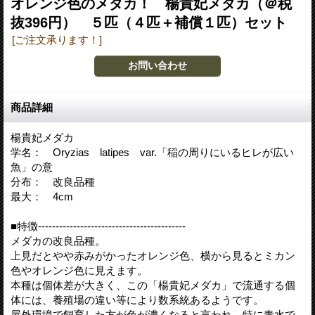
オレンジ色のメダカ！ 楊貴妃メダカ（＠税
抜396円） ５匹（４匹＋補償１匹）セット
[ご注文承ります！]
商品詳細
楊貴妃メダカ
学名： Oryzias latipes var.「稲の周りにいるヒレが広い
魚」の意
分布： 改良品種
最大： 4cm
■特徴------------------------------------------
メダカの改良品種。
上見だとやや赤みがかったオレンジ色、横から見るとミカン
色やオレンジ色に見えます。
本種は個体差が大きく、この「楊貴妃メダカ」で流通する個
体には、養殖場の違い等により数系統あるようです。
屋外環境で飼育した方が色が濃くなると言われ、特に青水で