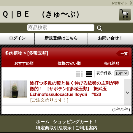
PCサイト
Ｑ｜ＢＥ （きゅ〜ぶ）
ログイン
新規登録はこちら
お問い合せ！
多肉植物 > [多稜玉類]
一覧
おすすめ順
価格の安い順
売れ筋順
表示件数
:
波打つ多数の稜と長く伸びる紙状の主刺が特
徴的！ [サボテン][多稜玉類] 振武玉
Echinofossulocactus lloydii #028
[ご注文承ります！]
(1件/1件)
ホーム
|
ショッピングカート！
特定商取引法表示
|
ご利用案内