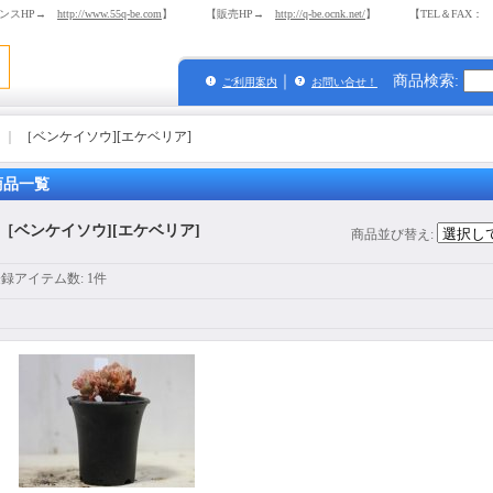
ンスHP→
http://www.55q-be.com
】 【販売HP→
http://q-be.ocnk.net/
】 【TEL＆FAX： 03-
｜
商品検索
:
ご利用案内
お問い合せ！
｜
［ベンケイソウ][エケベリア]
商品一覧
［ベンケイソウ][エケベリア]
商品並び替え
:
登録アイテム数
:
1件