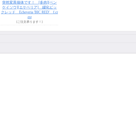
突然変異個体です！ [多肉][ベン
ケイソウ][エケベリア] 綴化ビッ
クレッド Echeveria 'BIC RED' f.cr
est
[ご注文承ります！]