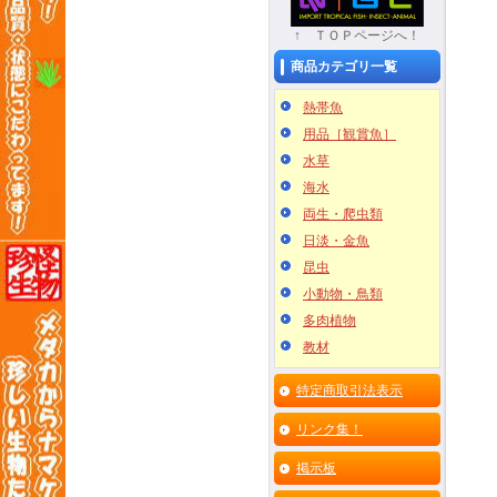
↑ ＴＯＰページへ！
商品カテゴリ一覧
熱帯魚
用品［観賞魚］
水草
海水
両生・爬虫類
日淡・金魚
昆虫
小動物・鳥類
多肉植物
教材
特定商取引法表示
リンク集！
掲示板