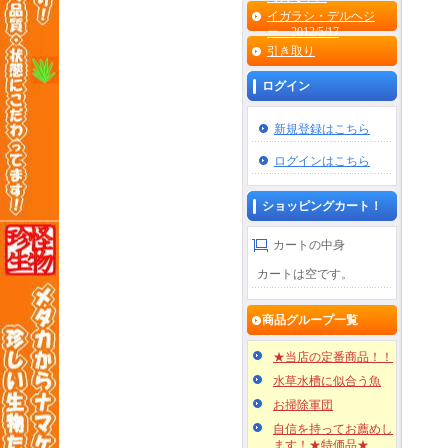
イガラシ・デルヘジ
ー 2012/5/17
引き取り
ログイン
新規登録はこちら
ログインはこちら
ショッピングカート！
カートの中身
カートは空です。
商品グループ一覧
★当店の定番商品！！
水草水槽に似合う魚
お掃除軍団
自信を持ってお薦めし
ます！★特価品★