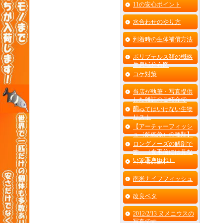
11の安心ポイント
水合わせのやり方
到着時の生体補償方法
ポリプテルス類の概略
生息域分布図
コケ対策
当店が執筆・写真提供
した雑誌のご紹介で
す。
飼ってはいけない生物
リスト
【アーチャーフィッシ
ュ（鉄砲魚）の種類】
ロングノーズの解剖で
す （食事前には見な
いで下さいね）
［水棲昆虫］
南米ナイフフィッシュ
改良ベタ
2012/2/13 ヌメニウスの
写真です。