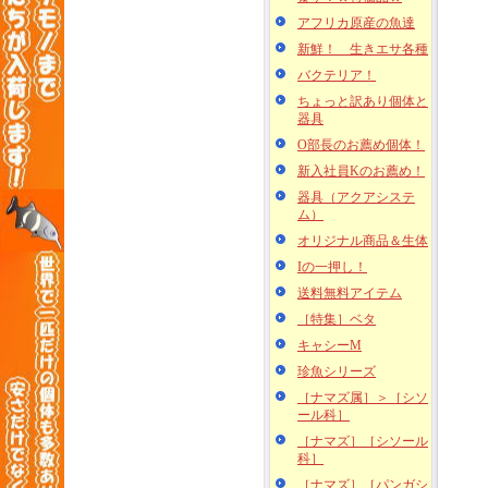
アフリカ原産の魚達
新鮮！ 生きエサ各種
バクテリア！
ちょっと訳あり個体と
器具
O部長のお薦め個体！
新入社員Kのお薦め！
器具（アクアシステ
ム）
オリジナル商品＆生体
Iの一押し！
送料無料アイテム
［特集］ベタ
キャシーM
珍魚シリーズ
［ナマズ属］＞［シソ
ール科］
［ナマズ］［シソール
科］
［ナマズ］［パンガシ