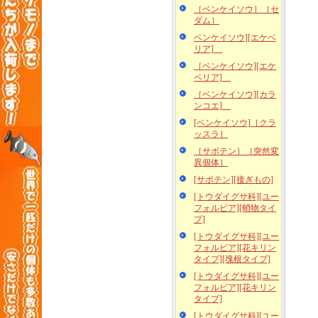
［ベンケイソウ］［セ
ダム］
ベンケイソウ][エケベ
リア]
［ベンケイソウ][エケ
ベリア]
［ベンケイソウ][カラ
ンコエ]
[ベンケイソウ]［クラ
ッスラ］
［サボテン］［突然変
異個体］
[サボテン][接ぎもの]
[トウダイグサ科][ユー
フォルビア][蛸物タイ
プ]
[トウダイグサ科][ユー
フォルビア][花キリン
タイプ][塊根タイプ]
[トウダイグサ科][ユー
フォルビア][花キリン
タイプ]
[トウダイグサ科][ユー