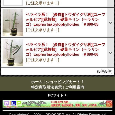
[ご注文承ります！]
ペラペラ系！ [多肉][トウダイグサ科][ユーフ
ォルビア][緑枝類] 硬葉キリン（ヘラサン
ゴ）Euphorbia xylophylloides ＃890-05
[ご注文承ります！]
ペラペラ系！ [多肉][トウダイグサ科][ユーフ
ォルビア][緑枝類] 硬葉キリン（ヘラサン
ゴ）Euphorbia xylophylloides ＃890-06
[ご注文承ります！]
(8件/8件)
ホーム
|
ショッピングカート！
特定商取引法表示
|
ご利用案内
PCサイト
Copyright(c) 2004 PROSPER inc. All Rights Reserved.