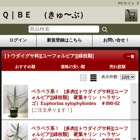
PCサイト
Ｑ｜ＢＥ （きゅ〜ぶ）
ログイン
新規登録はこちら
お問い合せ！
[トウダイグサ科][ユーフォルビア][緑枝類]
一覧
おすすめ順
価格の安い順
売れ筋順
表示件数
:
ペラペラ系！ [多肉][トウダイグサ科][ユーフ
ォルビア][緑枝類] 硬葉キリン（ヘラサン
ゴ）Euphorbia xylophylloides ＃890-02
[ご注文承ります！]
ペラペラ系！ [多肉][トウダイグサ科][ユーフ
ォルビア][緑枝類] 硬葉キリン（ヘラサン