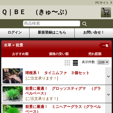
PCサイト
Ｑ｜ＢＥ （きゅ〜ぶ）
ログイン
新規登録はこちら
お問い合せ！
水草 > 前景
一覧
おすすめ順
価格の安い順
売れ筋順
表示件数
:
球根系！ タイニムファ ３個セット
[ご注文承ります！]
前景に最適！ グロッソスティグマ （グラ
ベルベース）
[ご注文承ります！]
前景に最適！ ミニヘアーグラス（グラベル
ベース）