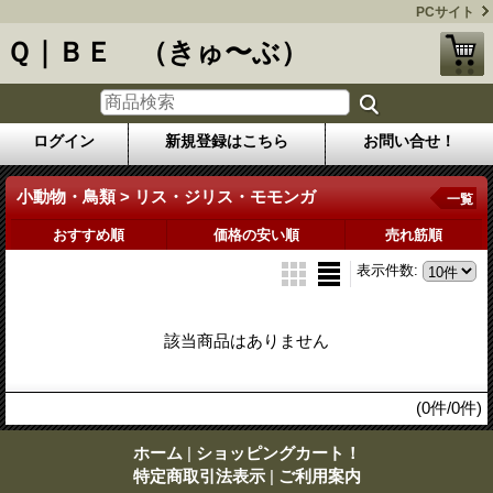
PCサイト
Ｑ｜ＢＥ （きゅ〜ぶ）
ログイン
新規登録はこちら
お問い合せ！
小動物・鳥類 > リス・ジリス・モモンガ
一覧
おすすめ順
価格の安い順
売れ筋順
表示件数
:
該当商品はありません
(0件/0件)
ホーム
|
ショッピングカート！
特定商取引法表示
|
ご利用案内