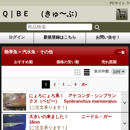
PCサイト
Ｑ｜ＢＥ （きゅ〜ぶ）
ログイン
新規登録はこちら
お問い合せ！
熱帯魚 > 汽水魚・その他
一覧
おすすめ順
価格の安い順
売れ筋順
表示件数
:
...
1
2
3
8
次
»
にょろにょろ系！ アナコンダ・シンプラン
クス（ベビー） Synbranchus marmoratus
[ご注文承ります！]
大きいの来ました！ ニードル・ガー
18cm
[ご注文承ります！]