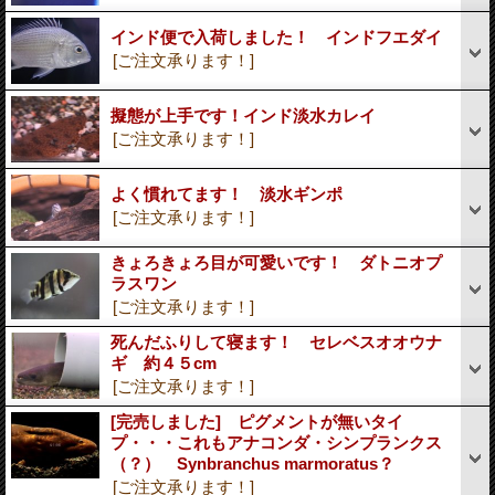
インド便で入荷しました！ インドフエダイ
[ご注文承ります！]
擬態が上手です！インド淡水カレイ
[ご注文承ります！]
よく慣れてます！ 淡水ギンポ
[ご注文承ります！]
きょろきょろ目が可愛いです！ ダトニオプ
ラスワン
[ご注文承ります！]
死んだふりして寝ます！ セレベスオオウナ
ギ 約４５cm
[ご注文承ります！]
[完売しました] ピグメントが無いタイ
プ・・・これもアナコンダ・シンプランクス
（？） Synbranchus marmoratus？
[ご注文承ります！]