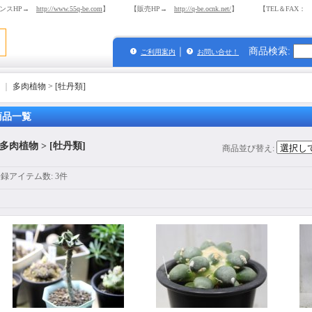
ンスHP→
http://www.55q-be.com
】 【販売HP→
http://q-be.ocnk.net/
】 【TEL＆FAX： 03-
｜
商品検索
:
ご利用案内
お問い合せ！
｜
多肉植物 > [牡丹類]
商品一覧
多肉植物 > [牡丹類]
商品並び替え
:
登録アイテム数
:
3件