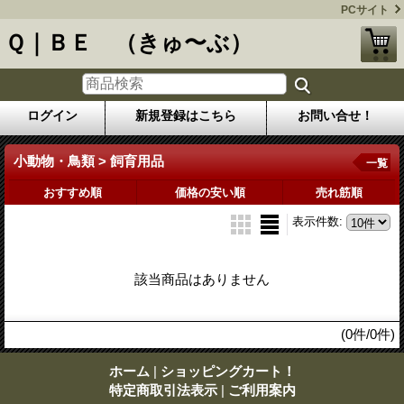
PCサイト
Ｑ｜ＢＥ （きゅ〜ぶ）
ログイン
新規登録はこちら
お問い合せ！
小動物・鳥類 > 飼育用品
一覧
おすすめ順
価格の安い順
売れ筋順
表示件数
:
該当商品はありません
(0件/0件)
ホーム
|
ショッピングカート！
特定商取引法表示
|
ご利用案内