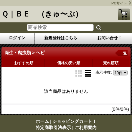
PCサイト
Ｑ｜ＢＥ （きゅ〜ぶ）
ログイン
新規登録はこちら
お問い合せ！
両生・爬虫類 > ヘビ
一覧
おすすめ順
価格の安い順
売れ筋順
表示件数
:
該当商品はありません
(0件/0件)
ホーム
|
ショッピングカート！
特定商取引法表示
|
ご利用案内