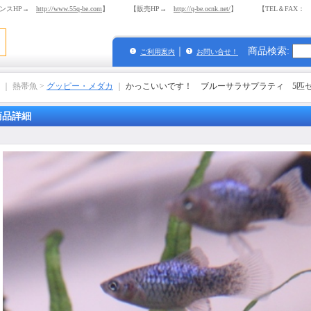
ンスHP→
http://www.55q-be.com
】 【販売HP→
http://q-be.ocnk.net/
】 【TEL＆FAX： 03-
｜
商品検索
:
ご利用案内
お問い合せ！
｜ 熱帯魚 >
グッピー・メダカ
｜
かっこいいです！ ブルーサラサプラティ 5匹
商品詳細