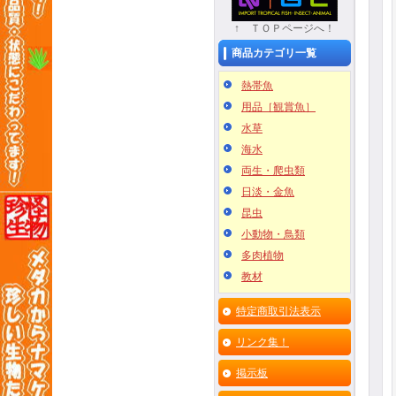
↑ ＴＯＰページへ！
商品カテゴリ一覧
熱帯魚
用品［観賞魚］
水草
海水
両生・爬虫類
日淡・金魚
昆虫
小動物・鳥類
多肉植物
教材
特定商取引法表示
リンク集！
掲示板