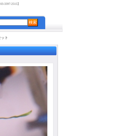
3397-2515】
セット