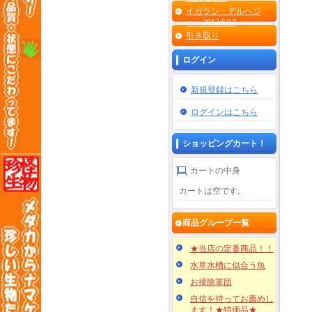
イガラシ・デルヘジ
ー 2012/5/17
引き取り
ログイン
新規登録はこちら
ログインはこちら
ショッピングカート！
カートの中身
カートは空です。
商品グループ一覧
★当店の定番商品！！
水草水槽に似合う魚
お掃除軍団
自信を持ってお薦めし
ます！★特価品★