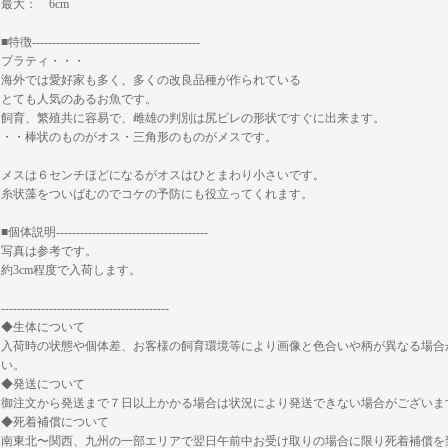
最大： 6cm
■特徴------------------------------------------
プラティ・・・
海外では愛好家も多く、多くの改良品種が作られている
とても人気のあるお魚です。
飼育、繁殖共に容易で、雌雄の判別は尻ビレの形状ですぐに出来ます。
・・棒状のものがオス・三角形のものがメスです。
メスは６センチほどになるがオスはひとまわり小さいです。
糸状藻をついばむのでコケの予防にも役立ってくれます。
■個体説明--------------------------------------
写真は参考です。
約3cm程度で入荷します。
------------------------------------------
◆生体について
入荷時の状態や個体差、お客様の飼育環境等により画像と色合いや柄が異なる場合
い。
◆発送について
御注文から発送まで７日以上かかる場合は状況により発送できない場合がございま
◆死着補償について
南東北〜関西、九州の一部エリアで翌日午前中お受け取りの場合に限り死着補償を