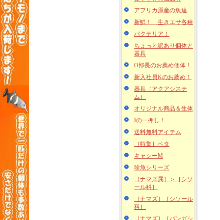
アフリカ原産の魚達
新鮮！ 生きエサ各種
バクテリア！
ちょっと訳あり個体と
器具
O部長のお薦め個体！
新入社員Kのお薦め！
器具（アクアシステ
ム）
オリジナル商品＆生体
Iの一押し！
送料無料アイテム
［特集］ベタ
キャシーM
珍魚シリーズ
［ナマズ属］＞［シソ
ール科］
［ナマズ］［シソール
科］
［ナマズ］［パンガシ