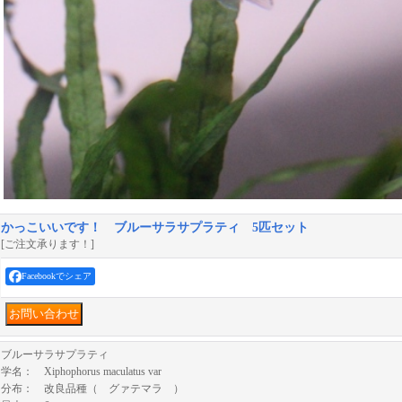
かっこいいです！ ブルーサラサプラティ 5匹セット
[ご注文承ります！]
Facebookでシェア
ブルーサラサプラティ
学名： Xiphophorus maculatus var
分布： 改良品種（ グァテマラ ）