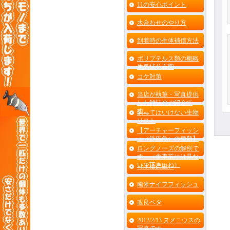
11の安心ポイント
水合わせのやり方
到着時の生体補償方法
ポリプテルス類の概略
生息域分布図
コケ対策
当店が執筆・写真提供
した雑誌のご紹介で
す。
飼ってはいけない生物
リスト
【アーチャーフィッシ
ュ（鉄砲魚）の種類】
ロングノーズの解剖で
す （食事前には見な
いで下さいね）
［水棲昆虫］
南米ナイフフィッシュ
改良ベタ
2012/2/13 ヌメニウスの
写真です。