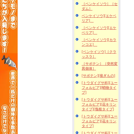
［ベンケイソウ］［セ
ダム］
ベンケイソウ][エケベ
リア]
［ベンケイソウ][エケ
ベリア]
［ベンケイソウ][カラ
ンコエ]
[ベンケイソウ]［クラ
ッスラ］
［サボテン］［突然変
異個体］
[サボテン][接ぎもの]
[トウダイグサ科][ユー
フォルビア][蛸物タイ
プ]
[トウダイグサ科][ユー
フォルビア][花キリン
タイプ][塊根タイプ]
[トウダイグサ科][ユー
フォルビア][花キリン
タイプ]
[トウダイグサ科][ユー