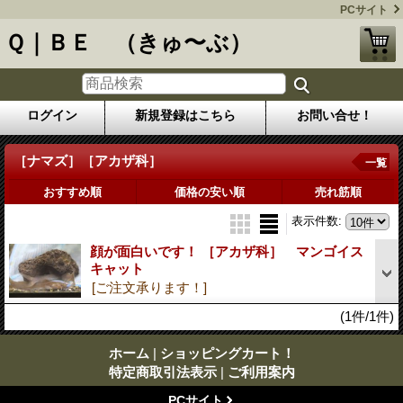
PCサイト
Ｑ｜ＢＥ （きゅ〜ぶ）
ログイン
新規登録はこちら
お問い合せ！
［ナマズ］［アカザ科］
一覧
おすすめ順
価格の安い順
売れ筋順
表示件数
:
顔が面白いです！ ［アカザ科］ マンゴイス
キャット
[ご注文承ります！]
(1件/1件)
ホーム
|
ショッピングカート！
特定商取引法表示
|
ご利用案内
PCサイト