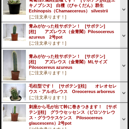
キノプシス] 白檀（びゃくだん）群生
Echinopsis（Chamaecereus） silvestrii
[ご注文承ります！]
青みがかった柱サボテン！ [サボテン]
[柱] アズレウス（金青閣）Pilosocereus
azureus 2号pot
[ご注文承ります！]
青みがかった柱サボテン！ [サボテン]
[柱] アズレウス（金青閣）MLサイズ
Pilosocereus azureus
[ご注文承ります！]
毛柱型です！ [サボテン][柱] オレオセレ
ウス・アルボレウス Oreocereus arboreus
[ご注文承ります！]
刺座から毛が出て幹に巻きつきます！ [サボ
テン][柱] グラウセッセンス（ピロソケレウ
ス・グラウケスケンス Pilosocereus
glaucescens）2号pot