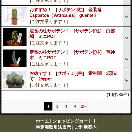
[ご注文承ります！]
おすすめ！ [サボテン][柱] 金装竜
Espostoa（Vatricania） guenteri
[ご注文承ります！]
定番の柱サボテン！ [サボテン][柱] 白雲
閣 ミニPOT
[ご注文承ります！]
定番の柱サボテン！ [サボテン][柱] 竜神
木 ミニPOT
[ご注文承ります！]
お徳です！ [サボテン][柱] 雷神閣 3頭立
て 2号pot
[ご注文承ります！]
(10件/39件)
1
2
3
4
次
»
ホーム
|
ショッピングカート！
特定商取引法表示
|
ご利用案内