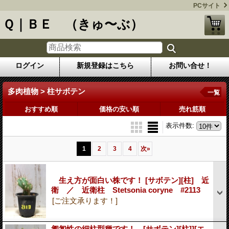
PCサイト
Ｑ｜ＢＥ （きゅ〜ぶ）
ログイン
新規登録はこちら
お問い合せ！
多肉植物 > 柱サボテン
一覧
おすすめ順
価格の安い順
売れ筋順
表示件数
:
1
2
3
4
次
»
生え方が面白い株です！ [サボテン][柱] 近
衛 ／ 近衛柱 Stetsonia coryne #2113
[ご注文承ります！]
匍匐性の細柱型種です！ [サボテン][柱]][エ