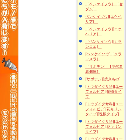
［ベンケイソウ］［セ
ダム］
ベンケイソウ][エケベ
リア]
［ベンケイソウ][エケ
ベリア]
［ベンケイソウ][カラ
ンコエ]
[ベンケイソウ]［クラ
ッスラ］
［サボテン］［突然変
異個体］
[サボテン][接ぎもの]
[トウダイグサ科][ユー
フォルビア][蛸物タイ
プ]
[トウダイグサ科][ユー
フォルビア][花キリン
タイプ][塊根タイプ]
[トウダイグサ科][ユー
フォルビア][花キリン
タイプ]
[トウダイグサ科][ユー