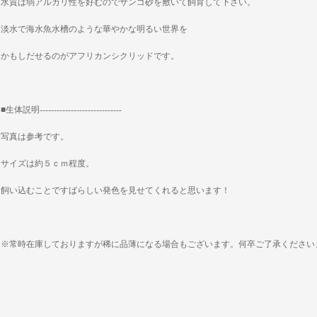
水質は弱アルカリ性を好むのでサンゴ砂を敷いて飼育して下さい。
淡水で海水魚水槽のような華やかな明るい世界を
かもしだせるのがアフリカンシクリッドです。
■生体説明-----------------------------
写真は参考です。
サイズは約５ｃｍ程度。
飼い込むことですばらしい発色を見せてくれると思います！
※常時在庫しておりますが稀に品薄になる場合もございます。何卒ご了承ください