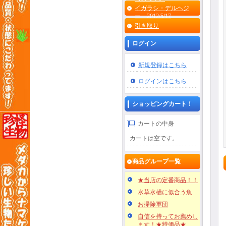
イガラシ・デルヘジ
ー 2012/5/17
引き取り
ログイン
新規登録はこちら
ログインはこちら
ショッピングカート！
カートの中身
カートは空です。
商品グループ一覧
★当店の定番商品！！
水草水槽に似合う魚
お掃除軍団
自信を持ってお薦めし
ます！★特価品★