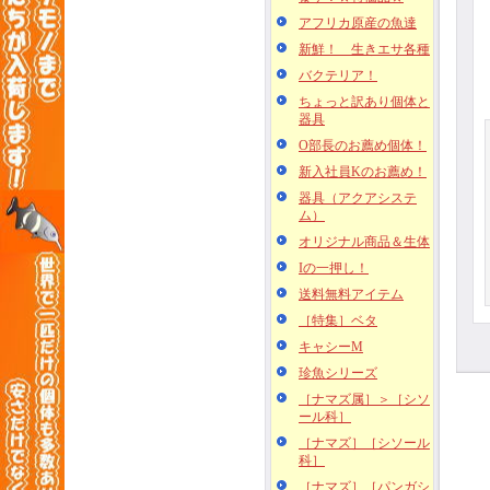
アフリカ原産の魚達
新鮮！ 生きエサ各種
バクテリア！
ちょっと訳あり個体と
器具
O部長のお薦め個体！
新入社員Kのお薦め！
器具（アクアシステ
ム）
オリジナル商品＆生体
Iの一押し！
送料無料アイテム
［特集］ベタ
キャシーM
珍魚シリーズ
［ナマズ属］＞［シソ
ール科］
［ナマズ］［シソール
科］
［ナマズ］［パンガシ