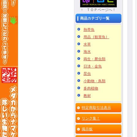
↑ ＴＯＰページへ！
商品カテゴリ一覧
熱帯魚
用品［観賞魚］
水草
海水
両生・爬虫類
日淡・金魚
昆虫
小動物・鳥類
多肉植物
教材
特定商取引法表示
リンク集！
掲示板