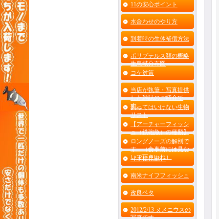
11の安心ポイント
水合わせのやり方
到着時の生体補償方法
ポリプテルス類の概略
生息域分布図
コケ対策
当店が執筆・写真提供
した雑誌のご紹介で
す。
飼ってはいけない生物
リスト
【アーチャーフィッシ
ュ（鉄砲魚）の種類】
ロングノーズの解剖で
す （食事前には見な
いで下さいね）
［水棲昆虫］
南米ナイフフィッシュ
改良ベタ
2012/2/13 ヌメニウスの
写真です。