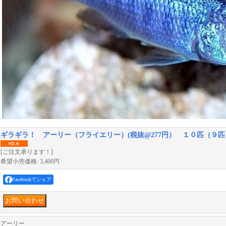
ギラギラ！ アーリー（フライエリー）(税抜@277円） １０匹（９
[ご注文承ります！]
希望小売価格
:
3,400円
Facebookでシェア
アーリー