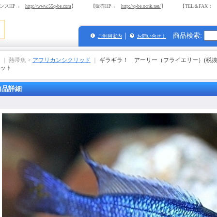
ンスHP→
http://www.55q-be.com
】 【販売HP→
http://q-be.ocnk.net/
】 【TEL＆FAX： 03-
｜
商品検索
:
ご利用案内
お問い合せ！
｜ 熱帯魚 >
アフリカンシクリッド
｜
ギラギラ！ アーリー（フライエリー）(税抜
ット
商品詳細