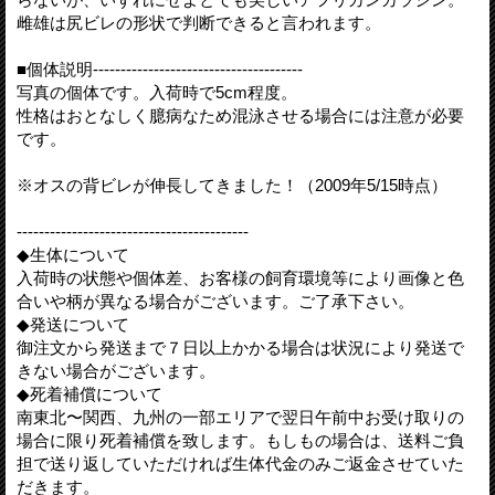
雌雄は尻ビレの形状で判断できると言われます。
■個体説明--------------------------------------
写真の個体です。入荷時で5cm程度。
性格はおとなしく臆病なため混泳させる場合には注意が必要
です。
※オスの背ビレが伸長してきました！（2009年5/15時点）
------------------------------------------
◆生体について
入荷時の状態や個体差、お客様の飼育環境等により画像と色
合いや柄が異なる場合がございます。ご了承下さい。
◆発送について
御注文から発送まで７日以上かかる場合は状況により発送で
きない場合がございます。
◆死着補償について
南東北〜関西、九州の一部エリアで翌日午前中お受け取りの
場合に限り死着補償を致します。もしもの場合は、送料ご負
担で送り返していただければ生体代金のみご返金させていた
だきます。