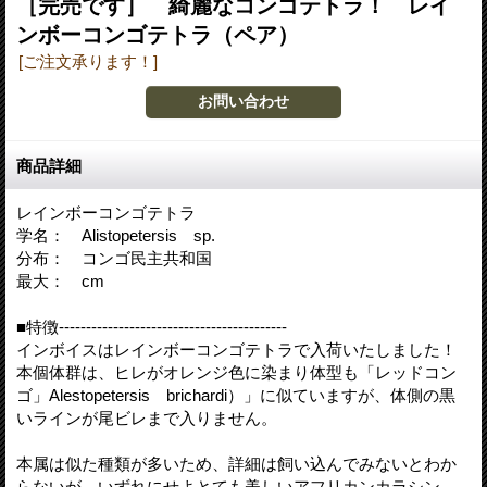
［完売です］ 綺麗なコンゴテトラ！ レイ
ンボーコンゴテトラ（ペア）
[ご注文承ります！]
商品詳細
レインボーコンゴテトラ
学名： Alistopetersis sp.
分布： コンゴ民主共和国
最大： cm
■特徴------------------------------------------
インボイスはレインボーコンゴテトラで入荷いたしました！
本個体群は、ヒレがオレンジ色に染まり体型も「レッドコン
ゴ」Alestopetersis brichardi）」に似ていますが、体側の黒
いラインが尾ビレまで入りません。
本属は似た種類が多いため、詳細は飼い込んでみないとわか
らないが、いずれにせよとても美しいアフリカンカラシン。