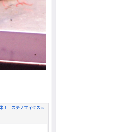
個体！ ステノフィグスｓ