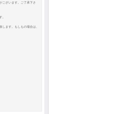
がございます。ご了承下さ
す。
致します。もしもの場合は、