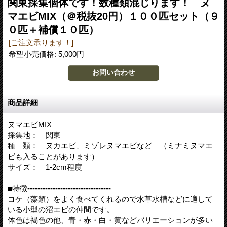
関東採集個体です！数種類混じります！ ヌ
マエビMIX（＠税抜20円）１００匹セット（９
０匹＋補償１０匹）
[ご注文承ります！]
希望小売価格
:
5,000円
商品詳細
ヌマエビMIX
採集地： 関東
種 類： ヌカエビ、ミゾレヌマエビなど （ミナミヌマエ
ビも入ることがあります）
サイズ： 1-2cm程度
■特徴---------------------------------
コケ（藻類）をよく食べてくれるので水草水槽などに適して
いる小型の沼エビの仲間です。
体色は褐色の他、青・赤・白・黄などバリエーションが多い