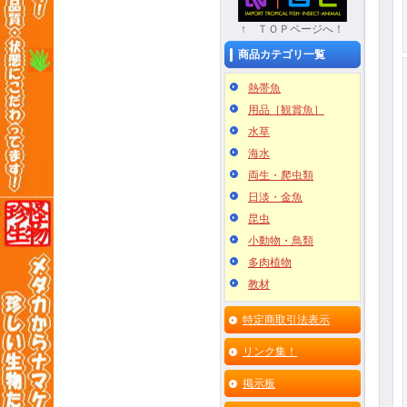
↑ ＴＯＰページへ！
商品カテゴリ一覧
熱帯魚
用品［観賞魚］
水草
海水
両生・爬虫類
日淡・金魚
昆虫
小動物・鳥類
多肉植物
教材
特定商取引法表示
リンク集！
掲示板