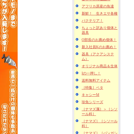
アフリカ原産の魚達
新鮮！ 生きエサ各種
バクテリア！
ちょっと訳あり個体と
器具
O部長のお薦め個体！
新入社員Kのお薦め！
器具（アクアシステ
ム）
オリジナル商品＆生体
Iの一押し！
送料無料アイテム
［特集］ベタ
キャシーM
珍魚シリーズ
［ナマズ属］＞［シソ
ール科］
［ナマズ］［シソール
科］
［ナマズ］［パンガシ