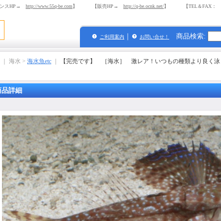
ンスHP→
http://www.55q-be.com
】 【販売HP→
http://q-be.ocnk.net/
】 【TEL＆FAX： 03-
｜
商品検索
:
ご利用案内
お問い合せ！
｜ 海水 >
海水魚etc
｜
【完売です】 ［海水］ 激レア！いつもの種類より良く泳ぎ
商品詳細