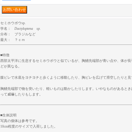
セミホウボウsp.
学名：
Dactyloptena sp.
分布： ブラジルなど
最大： ？ｃｍ
■特徴
西部太平洋に生息するセミホウボウと似ているが、胸鰭先端部が青い点や、体が長
どが異なる。
腹ビレで水底をヨチヨチと歩くように移動したり、胸ビレを広げて滑空したりと見
胸鰭先端部で物を突いたり、軽いものは動かしたりします。いやなものがあるとき
って威嚇したりもします。
■生体説明
写真の個体は参考です。
10cm程度のサイズで入荷しました。