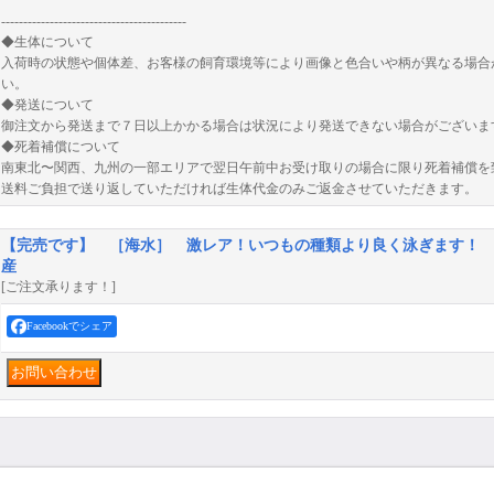
------------------------------------------
◆生体について
入荷時の状態や個体差、お客様の飼育環境等により画像と色合いや柄が異なる場合
い。
◆発送について
御注文から発送まで７日以上かかる場合は状況により発送できない場合がございま
◆死着補償について
南東北〜関西、九州の一部エリアで翌日午前中お受け取りの場合に限り死着補償を
送料ご負担で送り返していただければ生体代金のみご返金させていただきます。
【完売です】 ［海水］ 激レア！いつもの種類より良く泳ぎます！ セ
産
[ご注文承ります！]
Facebookでシェア