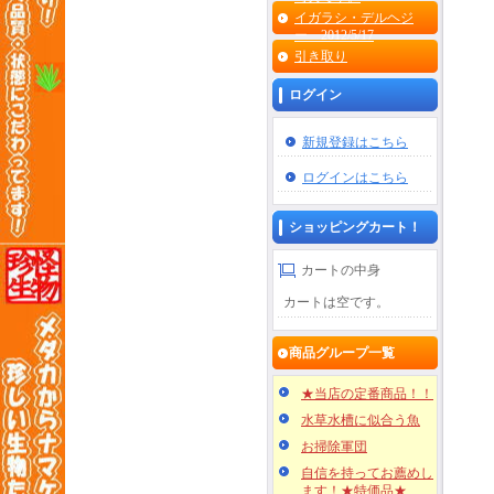
イガラシ・デルヘジ
ー 2012/5/17
引き取り
ログイン
新規登録はこちら
ログインはこちら
ショッピングカート！
カートの中身
カートは空です。
商品グループ一覧
★当店の定番商品！！
水草水槽に似合う魚
お掃除軍団
自信を持ってお薦めし
ます！★特価品★