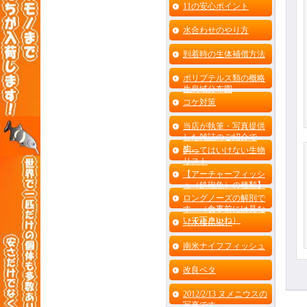
11の安心ポイント
水合わせのやり方
到着時の生体補償方法
ポリプテルス類の概略
生息域分布図
コケ対策
当店が執筆・写真提供
した雑誌のご紹介で
す。
飼ってはいけない生物
リスト
【アーチャーフィッシ
ュ（鉄砲魚）の種類】
ロングノーズの解剖で
す （食事前には見な
いで下さいね）
［水棲昆虫］
南米ナイフフィッシュ
改良ベタ
2012/2/13 ヌメニウスの
写真です。