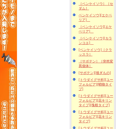
［ベンケイソウ］［セ
ダム］
ベンケイソウ][エケベ
リア]
［ベンケイソウ][エケ
ベリア]
［ベンケイソウ][カラ
ンコエ]
[ベンケイソウ]［クラ
ッスラ］
［サボテン］［突然変
異個体］
[サボテン][接ぎもの]
[トウダイグサ科][ユー
フォルビア][蛸物タイ
プ]
[トウダイグサ科][ユー
フォルビア][花キリン
タイプ][塊根タイプ]
[トウダイグサ科][ユー
フォルビア][花キリン
タイプ]
[トウダイグサ科][ユー