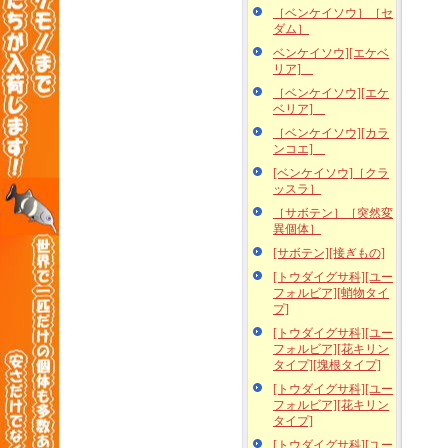
［ベンケイソウ］［セ
ダム］
ベンケイソウ][エケベ
リア]
［ベンケイソウ][エケ
ベリア]
［ベンケイソウ][カラ
ンコエ]
[ベンケイソウ]［クラ
ッスラ］
［サボテン］［突然変
異個体］
[サボテン][接ぎもの]
[トウダイグサ科][ユー
フォルビア][蛸物タイ
プ]
[トウダイグサ科][ユー
フォルビア][花キリン
タイプ][塊根タイプ]
[トウダイグサ科][ユー
フォルビア][花キリン
タイプ]
[トウダイグサ科][ユー