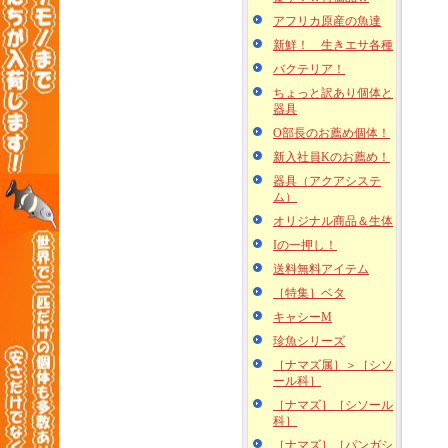
アフリカ原産の魚達
新鮮！ 生きエサ各種
バクテリア！
ちょっと訳あり個体と
器具
O部長のお薦め個体！
新入社員Kのお薦め！
器具（アクアシステ
ム）
オリジナル商品＆生体
Iの一押し！
送料無料アイテム
［特集］ベタ
キャシーM
珍魚シリーズ
［ナマズ属］＞［シソ
ール科］
［ナマズ］［シソール
科］
［ナマズ］［パンガシ