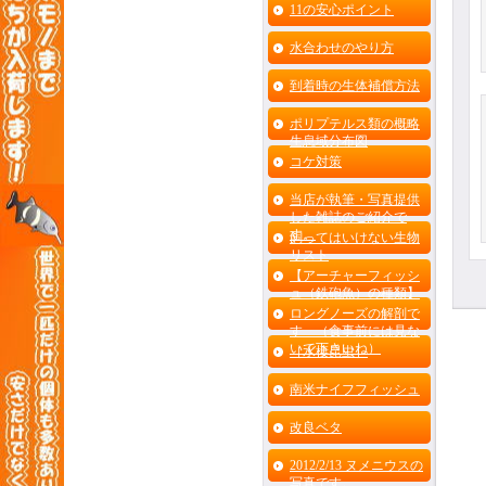
11の安心ポイント
水合わせのやり方
到着時の生体補償方法
ポリプテルス類の概略
生息域分布図
コケ対策
当店が執筆・写真提供
した雑誌のご紹介で
す。
飼ってはいけない生物
リスト
【アーチャーフィッシ
ュ（鉄砲魚）の種類】
ロングノーズの解剖で
す （食事前には見な
いで下さいね）
［水棲昆虫］
南米ナイフフィッシュ
改良ベタ
2012/2/13 ヌメニウスの
写真です。