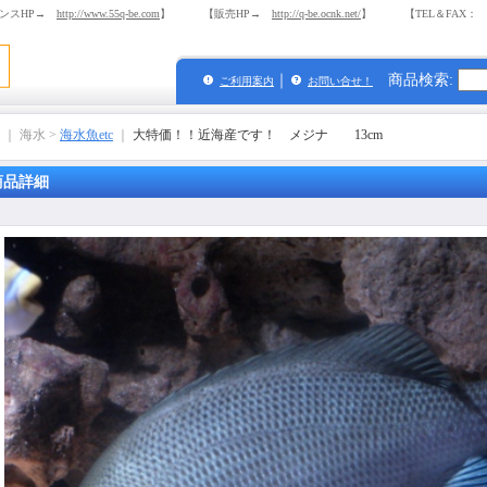
ンスHP→
http://www.55q-be.com
】 【販売HP→
http://q-be.ocnk.net/
】 【TEL＆FAX： 03-
｜
商品検索
:
ご利用案内
お問い合せ！
｜ 海水 >
海水魚etc
｜
大特価！！近海産です！ メジナ 13cm
商品詳細