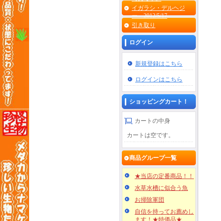
イガラシ・デルヘジ
ー 2012/5/17
引き取り
ログイン
新規登録はこちら
ログインはこちら
ショッピングカート！
カートの中身
カートは空です。
商品グループ一覧
★当店の定番商品！！
水草水槽に似合う魚
お掃除軍団
自信を持ってお薦めし
ます！★特価品★