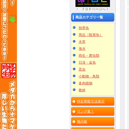
↑ ＴＯＰページへ！
商品カテゴリ一覧
熱帯魚
用品［観賞魚］
水草
海水
両生・爬虫類
日淡・金魚
昆虫
小動物・鳥類
多肉植物
教材
特定商取引法表示
リンク集！
掲示板