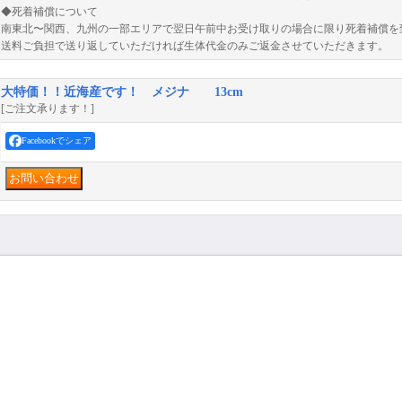
◆死着補償について
南東北〜関西、九州の一部エリアで翌日午前中お受け取りの場合に限り死着補償を
送料ご負担で送り返していただければ生体代金のみご返金させていただきます。
大特価！！近海産です！ メジナ 13cm
[ご注文承ります！]
Facebookでシェア