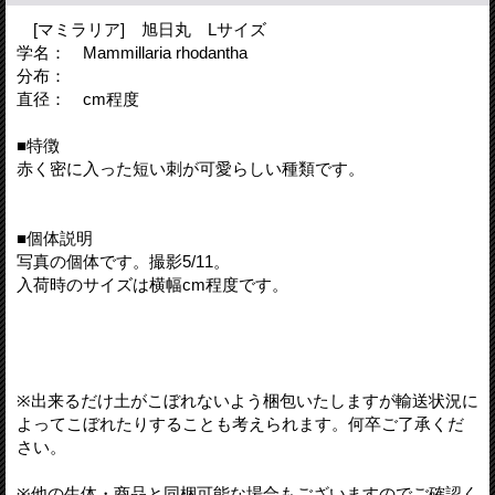
[マミラリア] 旭日丸 Lサイズ
学名： Mammillaria rhodantha
分布：
直径： cm程度
■特徴
赤く密に入った短い刺が可愛らしい種類です。
■個体説明
写真の個体です。撮影5/11。
入荷時のサイズは横幅cm程度です。
※出来るだけ土がこぼれないよう梱包いたしますが輸送状況に
よってこぼれたりすることも考えられます。何卒ご了承くだ
さい。
※他の生体・商品と同梱可能な場合もございますのでご確認く