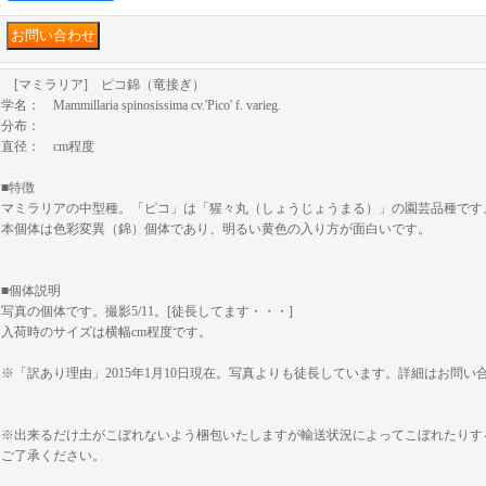
[マミラリア] ピコ錦（竜接ぎ）
学名： Mammillaria spinosissima cv.'Pico' f. varieg.
分布：
直径： cm程度
■特徴
マミラリアの中型種。「ピコ」は「猩々丸（しょうじょうまる）」の園芸品種です
本個体は色彩変異（錦）個体であり、明るい黄色の入り方が面白いです。
■個体説明
写真の個体です。撮影5/11。[徒長してます・・・]
入荷時のサイズは横幅cm程度です。
※「訳あり理由」2015年1月10日現在。写真よりも徒長しています。詳細はお問い
※出来るだけ土がこぼれないよう梱包いたしますが輸送状況によってこぼれたりす
ご了承ください。