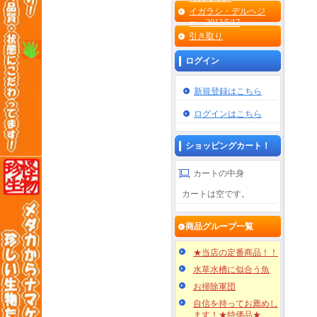
イガラシ・デルヘジ
ー 2012/5/17
引き取り
ログイン
新規登録はこちら
ログインはこちら
ショッピングカート！
カートの中身
カートは空です。
商品グループ一覧
★当店の定番商品！！
水草水槽に似合う魚
お掃除軍団
自信を持ってお薦めし
ます！★特価品★