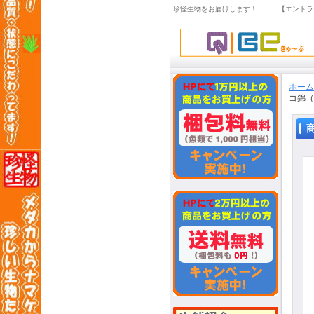
珍怪生物をお届けします！ 【エントラ
ホーム
コ錦（竜接ぎ