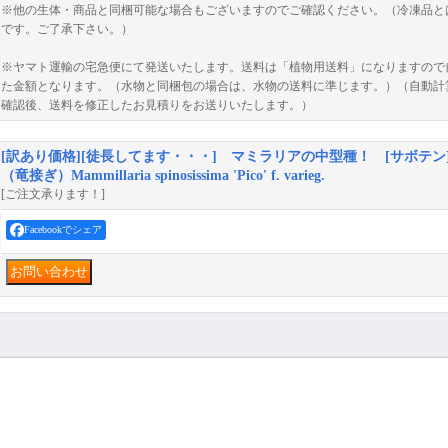
※他の生体・商品と同梱可能な場合もございますのでご確認ください。（冷凍品と
です。ご了承下さい。）
※ヤマト運輸の宅急便にて発送いたします。送料は「植物用送料」になりますので自
た金額となります。（水物と同梱包の場合は、水物の送料に準じます。）（自動計
確認後、送料を修正したお見積りをお送りいたします。）
[訳あり価格][徒長してます・・・] マミラリアの中型種！ [サボテン
（竜接ぎ）Mammillaria spinosissima 'Pico' f. varieg.
[ご注文承ります！]
Facebookでシェア