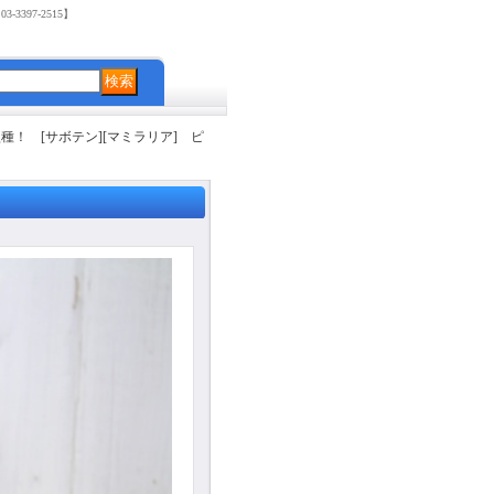
3397-2515】
種！ [サボテン][マミラリア] ピ