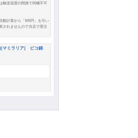
は輸送温度の関係で同梱不可
動計算から「800円」を引い
算されませんので当店で受注
][マミラリア] ピコ錦