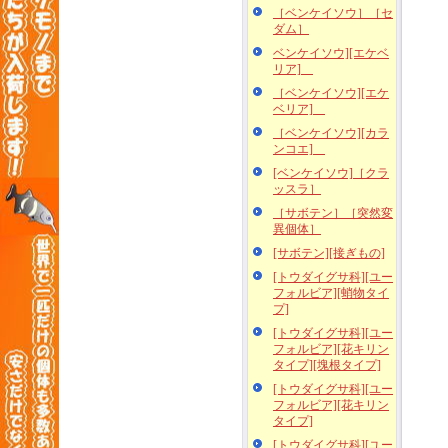
［ベンケイソウ］［セ
ダム］
ベンケイソウ][エケベ
リア]
［ベンケイソウ][エケ
ベリア]
［ベンケイソウ][カラ
ンコエ]
[ベンケイソウ]［クラ
ッスラ］
［サボテン］［突然変
異個体］
[サボテン][接ぎもの]
[トウダイグサ科][ユー
フォルビア][蛸物タイ
プ]
[トウダイグサ科][ユー
フォルビア][花キリン
タイプ][塊根タイプ]
[トウダイグサ科][ユー
フォルビア][花キリン
タイプ]
[トウダイグサ科][ユー