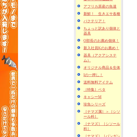
アフリカ原産の魚達
新鮮！ 生きエサ各種
バクテリア！
ちょっと訳あり個体と
器具
O部長のお薦め個体！
新入社員Kのお薦め！
器具（アクアシステ
ム）
オリジナル商品＆生体
Iの一押し！
送料無料アイテム
［特集］ベタ
キャシーM
珍魚シリーズ
［ナマズ属］＞［シソ
ール科］
［ナマズ］［シソール
科］
［ナマズ］［パンガシ