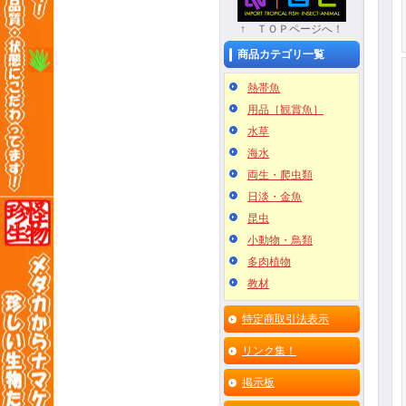
↑ ＴＯＰページへ！
商品カテゴリ一覧
熱帯魚
用品［観賞魚］
水草
海水
両生・爬虫類
日淡・金魚
昆虫
小動物・鳥類
多肉植物
教材
特定商取引法表示
リンク集！
掲示板