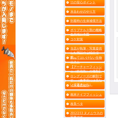
11の安心ポイント
水合わせのやり方
到着時の生体補償方法
ポリプテルス類の概略
生息域分布図
コケ対策
当店が執筆・写真提供
した雑誌のご紹介で
す。
飼ってはいけない生物
リスト
【アーチャーフィッシ
ュ（鉄砲魚）の種類】
ロングノーズの解剖で
す （食事前には見な
いで下さいね）
［水棲昆虫］
南米ナイフフィッシュ
改良ベタ
2012/2/13 ヌメニウスの
写真です。