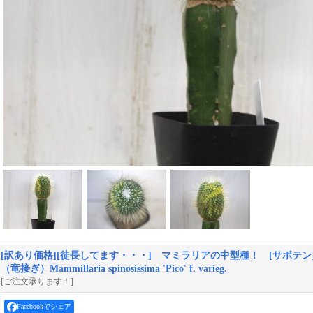
[訳あり価格][徒長してます・・・] マミラリアの中型種！ [サボテン
（竜接ぎ）Mammillaria spinosissima 'Pico' f. varieg.
[ご注文承ります！]
Facebookでシェア