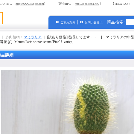
ンスHP→
http://www.55q-be.com
】 【販売HP→
http://q-be.ocnk.net/
】 【TEL＆FAX： 03-
｜
商品検索
:
ご利用案内
お問い合せ！
｜ 多肉植物 >
マミラリア
｜
[訳あり価格][徒長してます・・・] マミラリアの中型
）Mammillaria spinosissima 'Pico' f. varieg.
商品詳細