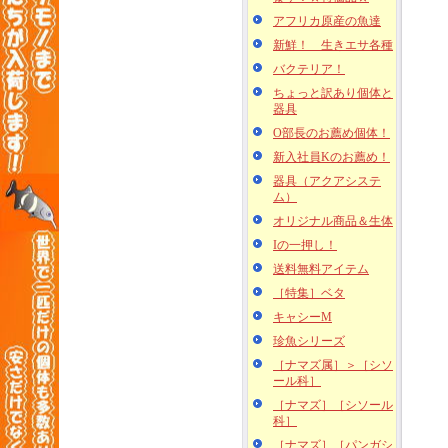
アフリカ原産の魚達
新鮮！ 生きエサ各種
バクテリア！
ちょっと訳あり個体と
器具
O部長のお薦め個体！
新入社員Kのお薦め！
器具（アクアシステ
ム）
オリジナル商品＆生体
Iの一押し！
送料無料アイテム
［特集］ベタ
キャシーM
珍魚シリーズ
［ナマズ属］＞［シソ
ール科］
［ナマズ］［シソール
科］
［ナマズ］［パンガシ