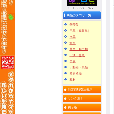
↑ ＴＯＰページへ！
商品カテゴリ一覧
熱帯魚
用品［観賞魚］
水草
海水
両生・爬虫類
日淡・金魚
昆虫
小動物・鳥類
多肉植物
教材
特定商取引法表示
リンク集！
掲示板