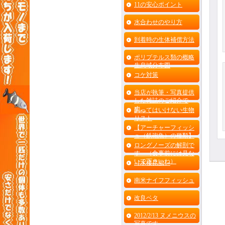
11の安心ポイント
水合わせのやり方
到着時の生体補償方法
ポリプテルス類の概略
生息域分布図
コケ対策
当店が執筆・写真提供
した雑誌のご紹介で
す。
飼ってはいけない生物
リスト
【アーチャーフィッシ
ュ（鉄砲魚）の種類】
ロングノーズの解剖で
す （食事前には見な
いで下さいね）
［水棲昆虫］
南米ナイフフィッシュ
改良ベタ
2012/2/13 ヌメニウスの
写真です。