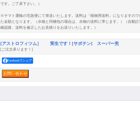
です。ご了承下さい。）
※ヤマト運輸の宅急便にて発送いたします。送料は「植物用送料」になりますので自
た金額となります。（水物と同梱包の場合は、水物の送料に準じます。）（自動計
確認後、送料を修正したお見積りをお送りいたします。）
[アストロフィツム］ 実生です！[サボテン] スーパー兜
[ご注文承ります！]
Facebookでシェア