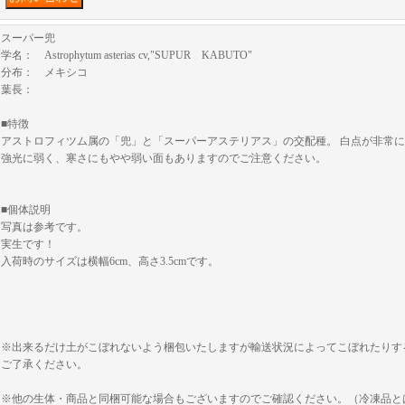
スーパー兜
学名： Astrophytum asterias cv,"SUPUR KABUTO"
分布： メキシコ
葉長：
■特徴
アストロフィツム属の「兜」と「スーパーアステリアス」の交配種。 白点が非常
強光に弱く、寒さにもやや弱い面もありますのでご注意ください。
■個体説明
写真は参考です。
実生です！
入荷時のサイズは横幅6cm、高さ3.5cmです。
※出来るだけ土がこぼれないよう梱包いたしますが輸送状況によってこぼれたりす
ご了承ください。
※他の生体・商品と同梱可能な場合もございますのでご確認ください。（冷凍品と