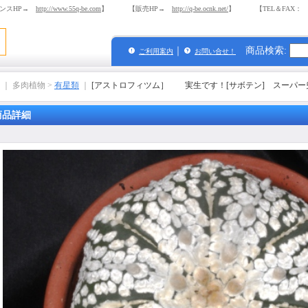
ンスHP→
http://www.55q-be.com
】 【販売HP→
http://q-be.ocnk.net/
】 【TEL＆FAX： 03-
｜
商品検索
:
ご利用案内
お問い合せ！
｜ 多肉植物 >
有星類
｜
[アストロフィツム］ 実生です！[サボテン] スーパー
商品詳細