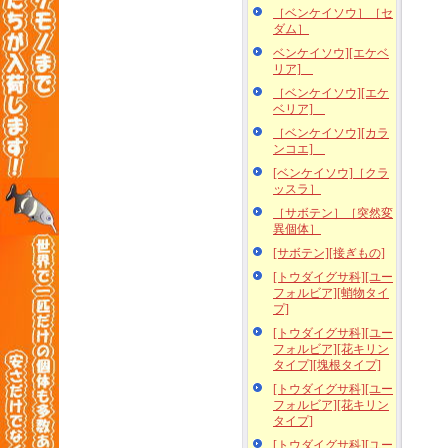
［ベンケイソウ］［セ
ダム］
ベンケイソウ][エケベ
リア]
［ベンケイソウ][エケ
ベリア]
［ベンケイソウ][カラ
ンコエ]
[ベンケイソウ]［クラ
ッスラ］
［サボテン］［突然変
異個体］
[サボテン][接ぎもの]
[トウダイグサ科][ユー
フォルビア][蛸物タイ
プ]
[トウダイグサ科][ユー
フォルビア][花キリン
タイプ][塊根タイプ]
[トウダイグサ科][ユー
フォルビア][花キリン
タイプ]
[トウダイグサ科][ユー