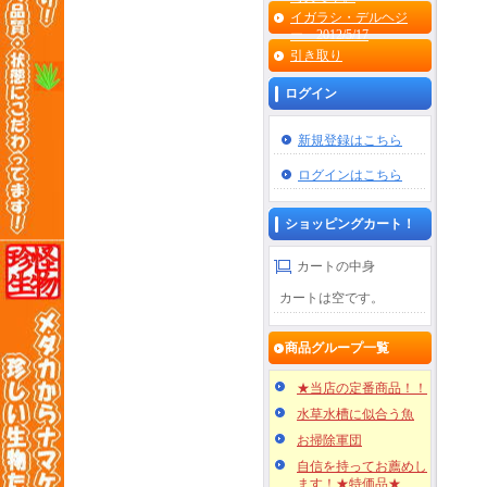
イガラシ・デルヘジ
ー 2012/5/17
引き取り
ログイン
新規登録はこちら
ログインはこちら
ショッピングカート！
カートの中身
カートは空です。
商品グループ一覧
★当店の定番商品！！
水草水槽に似合う魚
お掃除軍団
自信を持ってお薦めし
ます！★特価品★