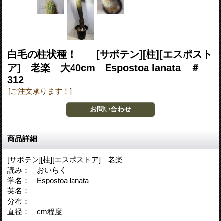
白毛の柱状種！ [サボテン][柱][エスポスト
ア] 老楽 大40cm Espostoa lanata ＃
312
[ご注文承ります！]
商品詳細
[サボテン][柱][エスポストア] 老楽
読み： おいらく
学名： Espostoa lanata
英名：
分布：
直径： cm程度