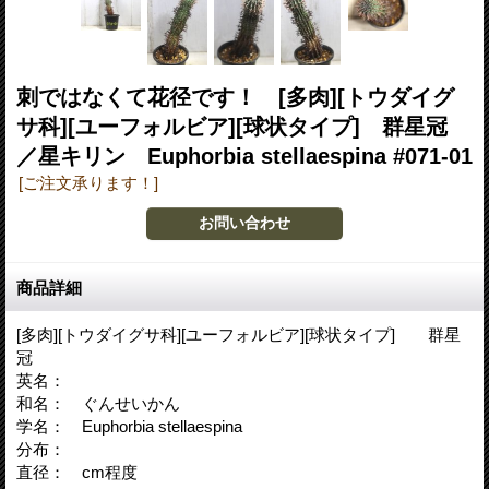
刺ではなくて花径です！ [多肉][トウダイグ
サ科][ユーフォルビア][球状タイプ] 群星冠
／星キリン Euphorbia stellaespina #071-01
[ご注文承ります！]
商品詳細
[多肉][トウダイグサ科][ユーフォルビア][球状タイプ] 群星
冠
英名：
和名： ぐんせいかん
学名： Euphorbia stellaespina
分布：
直径： cm程度