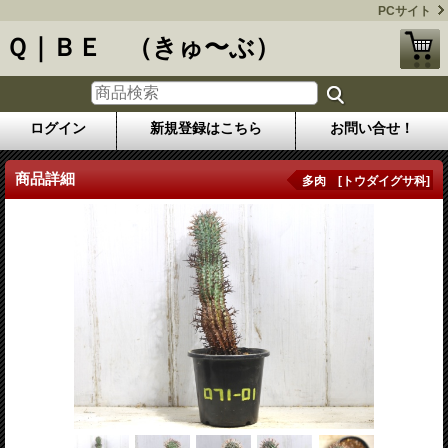
PCサイト
Ｑ｜ＢＥ （きゅ〜ぶ）
ログイン
新規登録はこちら
お問い合せ！
商品詳細
多肉 [トウダイグサ科]