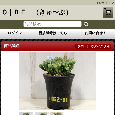
PCサイト
Ｑ｜ＢＥ （きゅ〜ぶ）
ログイン
新規登録はこちら
お問い合せ！
商品詳細
多肉 [トウダイグサ科]