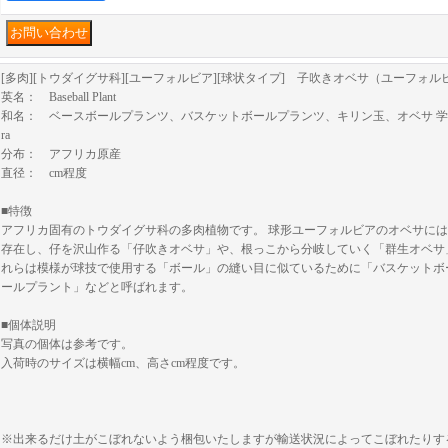
[多肉][トウダイグサ科][ユーフォルビア][球状タイプ] 子吹きオベサ（ユーフォ
英名： Baseball Plant
和名： ベースボールプランツ、バスケットボールプランツ、キリン玉、オベサ 学名： Euphorb
ra
分布： アフリカ原産
直径： cm程度
■特徴
アフリカ固有のトウダイグサ科の多肉植物です。 球形ユーフォルビアのオベサに
存在し、仔を沢山作る「仔吹きオベサ」や、根っこから分岐していく「群生オベサ
れらは模様が球技で使用する「ボール」の縫い目に似ているために「バスケットボ
ールプラント」などと呼ばれます。
■個体説明
写真の個体は参考です。
入荷時のサイズは横幅cm、高さcm程度です。
※出来るだけ土がこぼれないよう梱包いたしますが輸送状況によってこぼれたりす