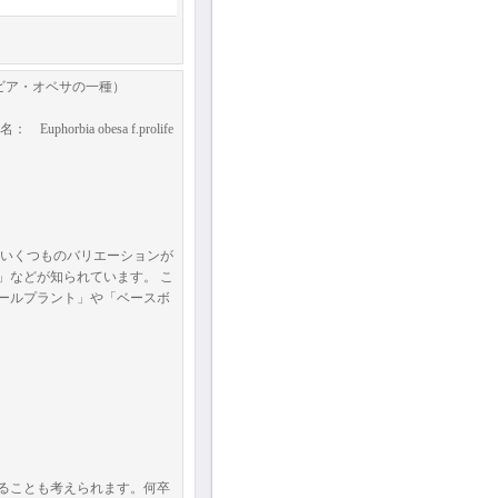
ルビア・オベサの一種）
ia obesa f.prolife
はいくつものバリエーションが
」などが知られています。 こ
ールプラント」や「ベースボ
ることも考えられます。何卒