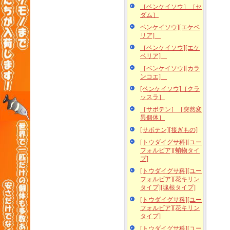
［ベンケイソウ］［セ
ダム］
ベンケイソウ][エケベ
リア]
［ベンケイソウ][エケ
ベリア]
［ベンケイソウ][カラ
ンコエ]
[ベンケイソウ]［クラ
ッスラ］
［サボテン］［突然変
異個体］
[サボテン][接ぎもの]
[トウダイグサ科][ユー
フォルビア][蛸物タイ
プ]
[トウダイグサ科][ユー
フォルビア][花キリン
タイプ][塊根タイプ]
[トウダイグサ科][ユー
フォルビア][花キリン
タイプ]
[トウダイグサ科][ユー