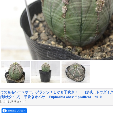
その名もベースボールプランツ！しかも子吹き！ [多肉][トウダイグサ
[球状タイプ] 子吹きオベサ Euphorbia obesa f.prolifera #010
[ご注文承ります！]
Facebookでシェア