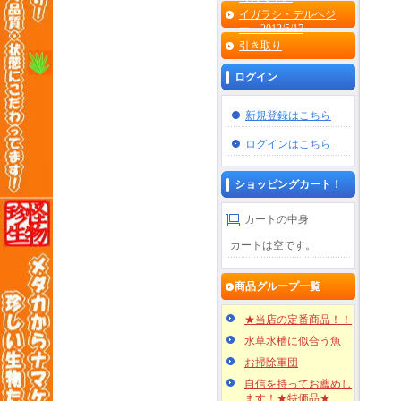
イガラシ・デルヘジ
ー 2012/5/17
引き取り
ログイン
新規登録はこちら
ログインはこちら
ショッピングカート！
カートの中身
カートは空です。
商品グループ一覧
★当店の定番商品！！
水草水槽に似合う魚
お掃除軍団
自信を持ってお薦めし
ます！★特価品★