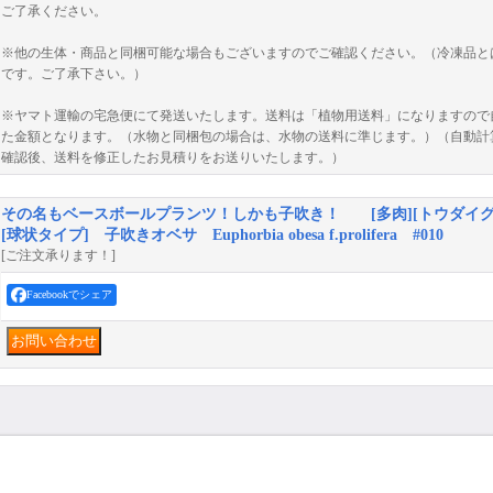
ご了承ください。
※他の生体・商品と同梱可能な場合もございますのでご確認ください。（冷凍品と
です。ご了承下さい。）
※ヤマト運輸の宅急便にて発送いたします。送料は「植物用送料」になりますので自
た金額となります。（水物と同梱包の場合は、水物の送料に準じます。）（自動計
確認後、送料を修正したお見積りをお送りいたします。）
その名もベースボールプランツ！しかも子吹き！ [多肉][トウダイグサ
[球状タイプ] 子吹きオベサ Euphorbia obesa f.prolifera #010
[ご注文承ります！]
Facebookでシェア