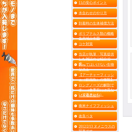
11の安心ポイント
水合わせのやり方
到着時の生体補償方法
ポリプテルス類の概略
生息域分布図
コケ対策
当店が執筆・写真提供
した雑誌のご紹介で
す。
飼ってはいけない生物
リスト
【アーチャーフィッシ
ュ（鉄砲魚）の種類】
ロングノーズの解剖で
す （食事前には見な
いで下さいね）
［水棲昆虫］
南米ナイフフィッシュ
改良ベタ
2012/2/13 ヌメニウスの
写真です。