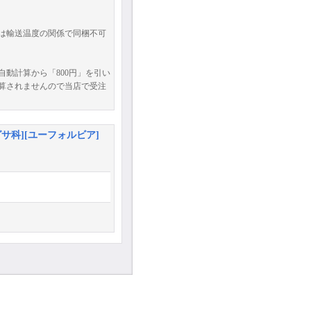
は輸送温度の関係で同梱不可
動計算から「800円」を引い
算されませんので当店で受注
科][ユーフォルビア]