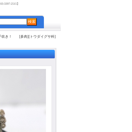
3397-2515】
吹き！ [多肉][トウダイグサ科]