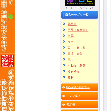
↑ ＴＯＰページへ！
商品カテゴリ一覧
熱帯魚
用品［観賞魚］
水草
海水
両生・爬虫類
日淡・金魚
昆虫
小動物・鳥類
多肉植物
教材
特定商取引法表示
リンク集！
掲示板