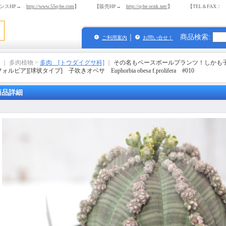
ンスHP→
http://www.55q-be.com
】 【販売HP→
http://q-be.ocnk.net/
】 【TEL＆FAX： 03-
｜
商品検索
:
ご利用案内
お問い合せ！
｜ 多肉植物 >
多肉 [トウダイグサ科]
｜
その名もベースボールプランツ！しかも子
ォルビア][球状タイプ] 子吹きオベサ Euphorbia obesa f.prolifera #010
商品詳細