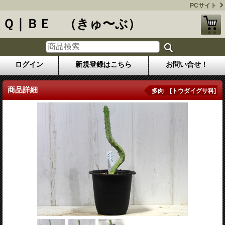
PCサイト
Ｑ｜ＢＥ （きゅ〜ぶ）
ログイン
新規登録はこちら
お問い合せ！
商品詳細
多肉 [トウダイグサ科]