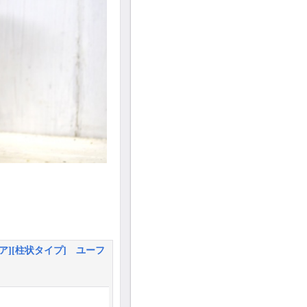
ア][柱状タイプ] ユーフ