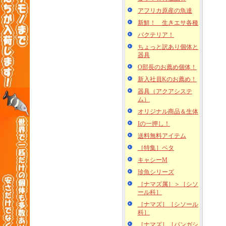
アフリカ原産の魚達
新鮮！ 生きエサ各種
バクテリア！
ちょっと訳あり個体と
器具
O部長のお薦め個体！
新入社員Kのお薦め！
器具（アクアシステ
ム）
オリジナル商品＆生体
Iの一押し！
送料無料アイテム
［特集］ベタ
キャシーM
珍魚シリーズ
［ナマズ属］＞［シソ
ール科］
［ナマズ］［シソール
科］
［ナマズ］［パンガシ