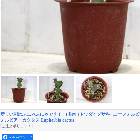
新しい刺はふにゃふにゃです！ [多肉][トウダイグサ科][ユーフォルビ
ォルビア・カクタス Euphorbia cactus
[ご注文承ります！]
Facebookでシェア