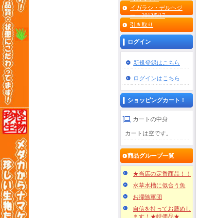
イガラシ・デルヘジ
ー 2012/5/17
引き取り
ログイン
新規登録はこちら
ログインはこちら
ショッピングカート！
カートの中身
カートは空です。
商品グループ一覧
★当店の定番商品！！
水草水槽に似合う魚
お掃除軍団
自信を持ってお薦めし
ます！★特価品★