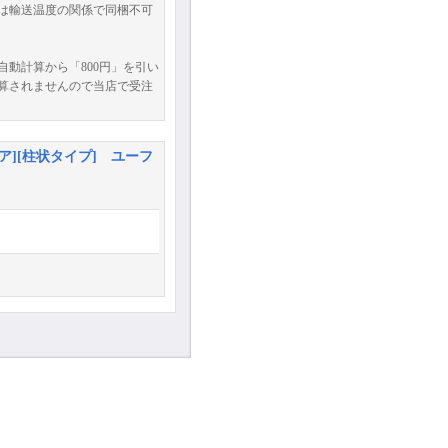
は輸送温度の関係で同梱不可
動計算から「800円」を引い
算されませんので当店で受注
ア][柱状タイプ] ユーフ