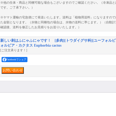
※他の生体・商品と同梱可能な場合もございますのでご確認ください。（冷凍品と
です。ご了承下さい。）
※ヤマト運輸の宅急便にて発送いたします。送料は「植物用送料」になりますので自
た金額となります。（水物と同梱包の場合は、水物の送料に準じます。）（自動計
確認後、送料を修正したお見積りをお送りいたします。）
新しい刺はふにゃふにゃです！ [多肉][トウダイグサ科][ユーフォルビ
ォルビア・カクタス Euphorbia cactus
[ご注文承ります！]
Facebookでシェア