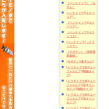
［ベンケイソウ］［セ
ダム］
ベンケイソウ][エケベ
リア]
［ベンケイソウ][エケ
ベリア]
［ベンケイソウ][カラ
ンコエ]
[ベンケイソウ]［クラ
ッスラ］
［サボテン］［突然変
異個体］
[サボテン][接ぎもの]
[トウダイグサ科][ユー
フォルビア][蛸物タイ
プ]
[トウダイグサ科][ユー
フォルビア][花キリン
タイプ][塊根タイプ]
[トウダイグサ科][ユー
フォルビア][花キリン
タイプ]
[トウダイグサ科][ユー