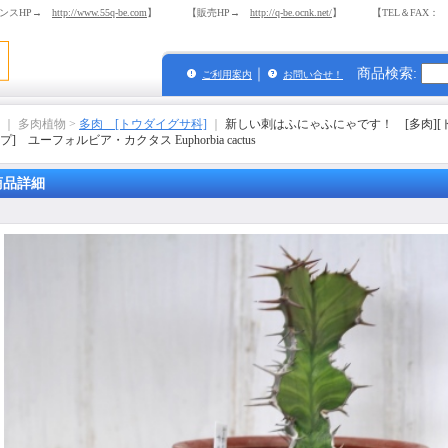
ンスHP→
http://www.55q-be.com
】 【販売HP→
http://q-be.ocnk.net/
】 【TEL＆FAX： 03-
｜
商品検索
:
ご利用案内
お問い合せ！
｜ 多肉植物 >
多肉 [トウダイグサ科]
｜
新しい刺はふにゃふにゃです！ [多肉][ト
] ユーフォルビア・カクタス Euphorbia cactus
商品詳細