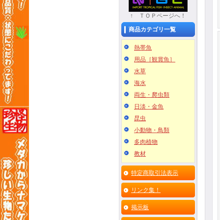
↑ ＴＯＰページへ！
商品カテゴリ一覧
熱帯魚
用品［観賞魚］
水草
海水
両生・爬虫類
日淡・金魚
昆虫
小動物・鳥類
多肉植物
教材
特定商取引法表示
リンク集！
掲示板