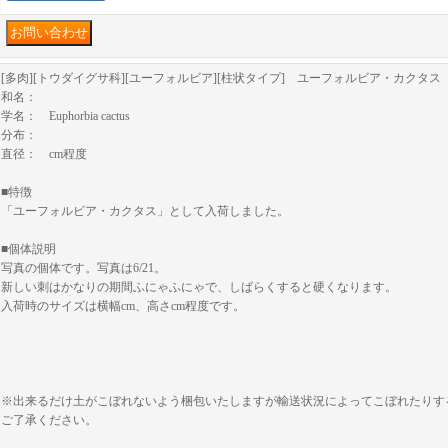
[多肉][トウダイグサ科][ユーフォルビア][柱状タイプ] ユーフォルビア・カクタス
和名：
学名： Euphorbia cactus
分布：
直径： cm程度
■特徴
「ユーフォルビア・カクタス」として入荷しました。
■個体説明
写真の個体です。写真は6/21。
新しい刺はかなりの期間ふにゃふにゃで、しばらくすると硬くなります。
入荷時のサイズは横幅cm、高さcm程度です。
※出来るだけ土がこぼれないよう梱包いたしますが輸送状況によってこぼれたりす
ご了承ください。