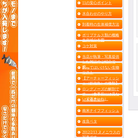
11の安心ポイント
水合わせのやり方
到着時の生体補償方法
ポリプテルス類の概略
生息域分布図
コケ対策
当店が執筆・写真提供
した雑誌のご紹介で
す。
飼ってはいけない生物
リスト
【アーチャーフィッシ
ュ（鉄砲魚）の種類】
ロングノーズの解剖で
す （食事前には見な
いで下さいね）
［水棲昆虫］
南米ナイフフィッシュ
改良ベタ
2012/2/13 ヌメニウスの
写真です。