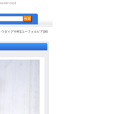
3397-2515】
ウダイグサ科][ユーフォルビア][柱