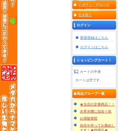
イガラシ・デルヘジ
ー 2012/5/17
引き取り
ログイン
新規登録はこちら
ログインはこちら
ショッピングカート！
カートの中身
カートは空です。
商品グループ一覧
★当店の定番商品！！
水草水槽に似合う魚
お掃除軍団
自信を持ってお薦めし
ます！★特価品★