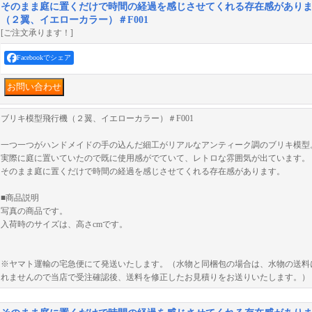
そのまま庭に置くだけで時間の経過を感じさせてくれる存在感があり
（２翼、イエローカラー）＃F001
[ご注文承ります！]
Facebookでシェア
ブリキ模型飛行機（２翼、イエローカラー）＃F001
一つ一つがハンドメイドの手の込んだ細工がリアルなアンティーク調のブリキ模型
実際に庭に置いていたので既に使用感がでていて、レトロな雰囲気が出ています。
そのまま庭に置くだけで時間の経過を感じさせてくれる存在感があります。
■商品説明
写真の商品です。
入荷時のサイズは、高さcmです。
※ヤマト運輸の宅急便にて発送いたします。（水物と同梱包の場合は、水物の送料
れませんので当店で受注確認後、送料を修正したお見積りをお送りいたします。）