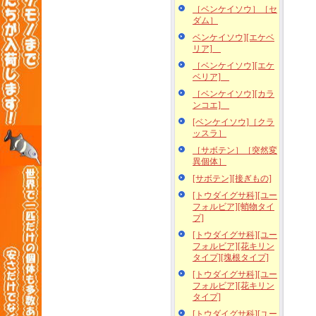
［ベンケイソウ］［セ
ダム］
ベンケイソウ][エケベ
リア]
［ベンケイソウ][エケ
ベリア]
［ベンケイソウ][カラ
ンコエ]
[ベンケイソウ]［クラ
ッスラ］
［サボテン］［突然変
異個体］
[サボテン][接ぎもの]
[トウダイグサ科][ユー
フォルビア][蛸物タイ
プ]
[トウダイグサ科][ユー
フォルビア][花キリン
タイプ][塊根タイプ]
[トウダイグサ科][ユー
フォルビア][花キリン
タイプ]
[トウダイグサ科][ユー