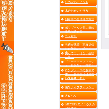
11の安心ポイント
水合わせのやり方
到着時の生体補償方法
ポリプテルス類の概略
生息域分布図
コケ対策
当店が執筆・写真提供
した雑誌のご紹介で
す。
飼ってはいけない生物
リスト
【アーチャーフィッシ
ュ（鉄砲魚）の種類】
ロングノーズの解剖で
す （食事前には見な
いで下さいね）
［水棲昆虫］
南米ナイフフィッシュ
改良ベタ
2012/2/13 ヌメニウスの
写真です。