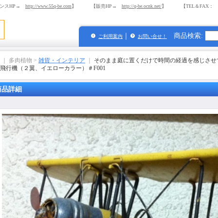
ンスHP→
http://www.55q-be.com
】 【販売HP→
http://q-be.ocnk.net/
】 【TEL＆FAX： 03-
｜
商品検索
:
ご利用案内
お問い合せ！
｜ 多肉植物 >
雑貨・インテリア
｜
そのまま庭に置くだけで時間の経過を感じさせ
飛行機（２翼、イエローカラー）＃F001
商品詳細