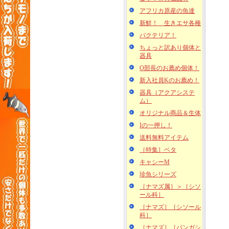
アフリカ原産の魚達
新鮮！ 生きエサ各種
バクテリア！
ちょっと訳あり個体と
器具
O部長のお薦め個体！
新入社員Kのお薦め！
器具（アクアシステ
ム）
オリジナル商品＆生体
Iの一押し！
送料無料アイテム
［特集］ベタ
キャシーM
珍魚シリーズ
［ナマズ属］＞［シソ
ール科］
［ナマズ］［シソール
科］
［ナマズ］［パンガシ