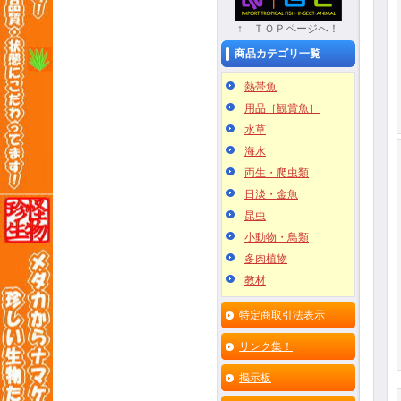
↑ ＴＯＰページへ！
商品カテゴリ一覧
熱帯魚
用品［観賞魚］
水草
海水
両生・爬虫類
日淡・金魚
昆虫
小動物・鳥類
多肉植物
教材
特定商取引法表示
リンク集！
掲示板