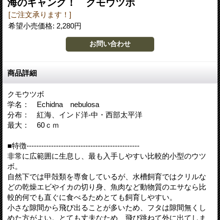
海のギャング！ クモウツボ
[ご注文承ります！]
希望小売価格
:
2,280円
商品詳細
クモウツボ
学名： Echidna nebulosa
分布： 紅海、インド洋-中・西部太平洋
最大： 60ｃｍ
■特徴----------------------------------------------
非常に広範囲に生息し、最も入手しやすい比較的小型のウツ
ボ。
自然下では甲殻類を専食しているが、水槽飼育ではクリルな
どの乾燥エビやイカの切り身、魚肉など動物質のエサなら比
較的何でも直ぐに食べるためとても飼育しやすい。
小さな隙間から飛び出ることが多いため、フタは隙間無くし
めた方がよい。とても丈夫なため、飛び跳ねて外に出てしま