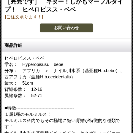
［完売です］ キター！しかもマーブルタイ
プ！ ヒペロピスス・ベベ
[ご注文承ります！]
商品詳細
ヒペロピスス・ベベ
学名： Hyperopisusu bebe
分布： アフリカ ＞ ナイル川水系（基亜種H.b.bebe）、
西アフリカ（亜種H.b.occidentalis）
最大： 51cm
背鰭条数： 12-16
尻鰭条数： 52-71
■特徴---------------------------------------
１属1種のモルミルス！
モルミルス科内でもその極端に短い背鰭が特徴的な種類で
す！
ナイル川水系の基亜種ベベ・ベベと、セネガル・ニジェー