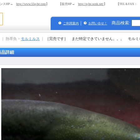
ンスHP→
http://www.55q-be.com
】 【販売HP→
http://q-be.ocnk.net/
】 【TEL＆FAX： 03-
｜
商品検索
:
ご利用案内
お問い合せ！
｜ 熱帯魚 >
モルミルス
｜
［完売です］ まだ特定できていません。。。 モルミ
商品詳細