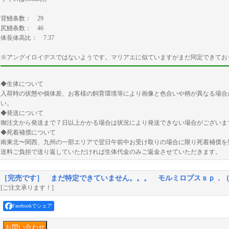
背鰭条数： 29
尻鰭条数： 46
体長体高比： 7.37
※アングイロイデスではないようです。マリアエに似ていますがまだ同定できてお
◆生体について
入荷時の状態や個体差、お客様の飼育環境等により画像と色合いや柄が異なる場合
い。
◆発送について
御注文から発送まで７日以上かかる場合は状況により発送できない場合がございま
◆死着補償について
南東北〜関西、九州の一部エリアで翌日午前中お受け取りの場合に限り死着補償を
送料ご負担で送り返していただければ生体代金のみご返金させていただきます。
［完売です］ まだ特定できていません。。。 モルミロプスｓｐ．
[ご注文承ります！]
Facebookでシェア