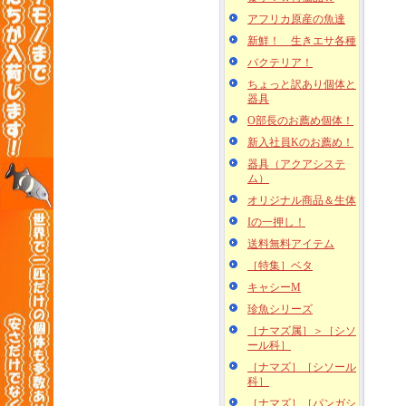
アフリカ原産の魚達
新鮮！ 生きエサ各種
バクテリア！
ちょっと訳あり個体と
器具
O部長のお薦め個体！
新入社員Kのお薦め！
器具（アクアシステ
ム）
オリジナル商品＆生体
Iの一押し！
送料無料アイテム
［特集］ベタ
キャシーM
珍魚シリーズ
［ナマズ属］＞［シソ
ール科］
［ナマズ］［シソール
科］
［ナマズ］［パンガシ