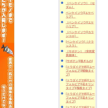
［ベンケイソウ］［セ
ダム］
ベンケイソウ][エケベ
リア]
［ベンケイソウ][エケ
ベリア]
［ベンケイソウ][カラ
ンコエ]
[ベンケイソウ]［クラ
ッスラ］
［サボテン］［突然変
異個体］
[サボテン][接ぎもの]
[トウダイグサ科][ユー
フォルビア][蛸物タイ
プ]
[トウダイグサ科][ユー
フォルビア][花キリン
タイプ][塊根タイプ]
[トウダイグサ科][ユー
フォルビア][花キリン
タイプ]
[トウダイグサ科][ユー