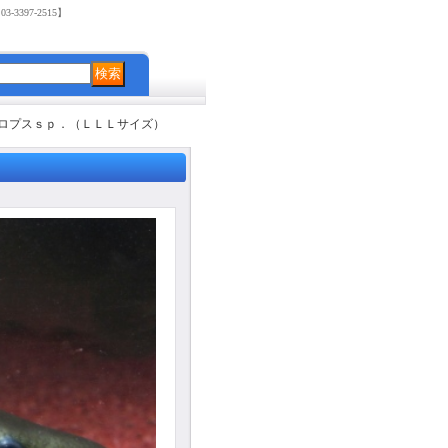
3397-2515】
ロプスｓｐ．（ＬＬＬサイズ）