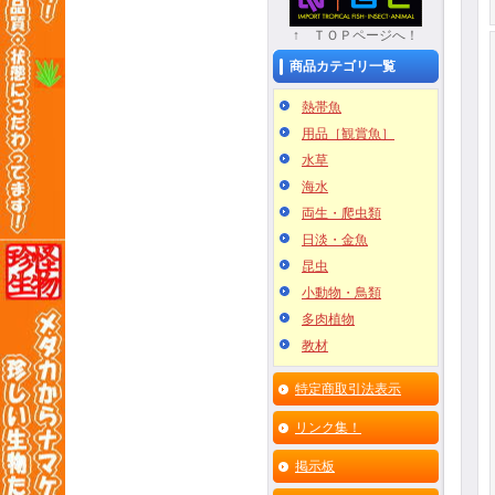
↑ ＴＯＰページへ！
商品カテゴリ一覧
熱帯魚
用品［観賞魚］
水草
海水
両生・爬虫類
日淡・金魚
昆虫
小動物・鳥類
多肉植物
教材
特定商取引法表示
リンク集！
掲示板