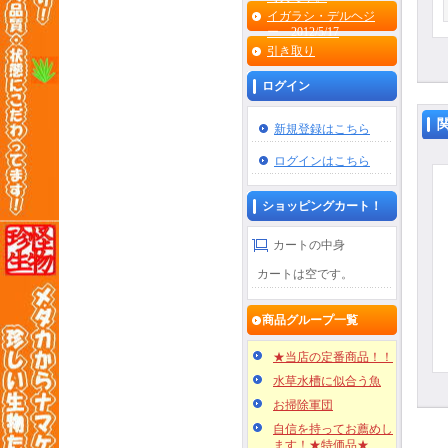
イガラシ・デルヘジ
ー 2012/5/17
引き取り
ログイン
新規登録はこちら
ログインはこちら
ショッピングカート！
カートの中身
カートは空です。
商品グループ一覧
★当店の定番商品！！
水草水槽に似合う魚
お掃除軍団
自信を持ってお薦めし
ます！★特価品★