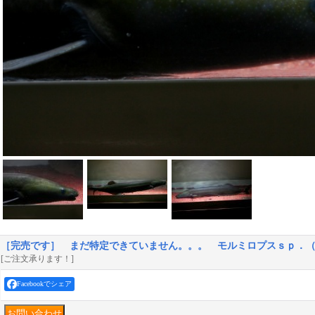
［完売です］ まだ特定できていません。。。 モルミロプスｓｐ．
[ご注文承ります！]
Facebookでシェア