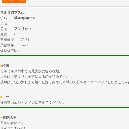
モルミロプスsp.
学名：
Mormylops sp.
英名：
分布：
アフリカ ＞
最大：
cm
背鰭軟条： 25-31
尻鰭軟条： 32-36
体長体高比：
■
特徴
モルミルスの中でも最大級になる種類。
上顎は下顎よりも全方に出るのが特徴です。
成魚は、強い流れから離れた深く静かな水域の丸石やオーバーハングしたところを
■
エサ
冷凍アカムシをメインに与えてください。
■
個体説明
写真の個体です。
サイズは30cm弱。