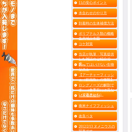
11の安心ポイント
水合わせのやり方
到着時の生体補償方法
ポリプテルス類の概略
生息域分布図
コケ対策
当店が執筆・写真提供
した雑誌のご紹介で
す。
飼ってはいけない生物
リスト
【アーチャーフィッシ
ュ（鉄砲魚）の種類】
ロングノーズの解剖で
す （食事前には見な
いで下さいね）
［水棲昆虫］
南米ナイフフィッシュ
改良ベタ
2012/2/13 ヌメニウスの
写真です。