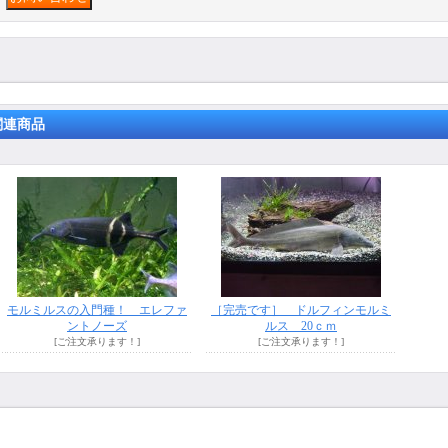
関連商品
モルミルスの入門種！ エレファ
［完売です］ ドルフィンモルミ
ントノーズ
ルス 20ｃｍ
[ご注文承ります！]
[ご注文承ります！]