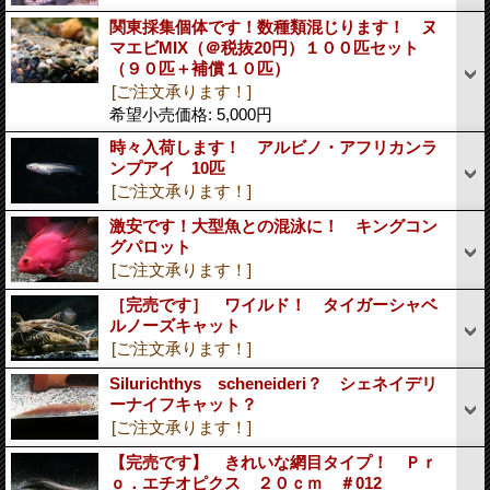
関東採集個体です！数種類混じります！ ヌ
マエビMIX（＠税抜20円）１００匹セット
（９０匹＋補償１０匹）
[ご注文承ります！]
希望小売価格
:
5,000円
時々入荷します！ アルビノ・アフリカンラ
ンプアイ 10匹
[ご注文承ります！]
激安です！大型魚との混泳に！ キングコン
グパロット
[ご注文承ります！]
［完売です］ ワイルド！ タイガーシャベ
ルノーズキャット
[ご注文承ります！]
Silurichthys scheneideri？ シェネイデリ
ーナイフキャット？
[ご注文承ります！]
【完売です】 きれいな網目タイプ！ Ｐｒ
ｏ．エチオピクス ２０ｃｍ ＃012