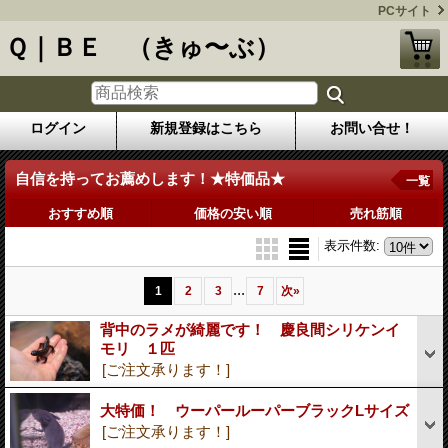
PCサイト
Ｑ｜ＢＥ （きゅ〜ぶ）
ログイン
新規登録はこちら
お問い合せ！
自信を持ってお薦めします！★特価品★
一覧
おすすめ順
価格の安い順
売れ筋順
表示件数
:
...
1
2
3
7
次
»
背中のラメが綺麗です！ 慶良間シリケンイ
モリ １匹
[ご注文承ります！]
大特価！ ウーパールーパーブラックLサイズ
[ご注文承ります！]