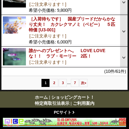
[ご注文承ります！]
希望小売価格
:
9,800円
［入荷待ちです］ 国産ブリードだからかな
り丈夫！ カクレクマノミ（ベビー） ５匹
特価
[U3-001]
[ご注文承ります！]
希望小売価格
:
6,000円
誰かへのプレゼントへ。 LOVE LOVE
な！！ ラブ・モーリー 2匹！
[ご注文承ります！]
(10件/61件)
...
1
2
3
7
次
»
ホーム
|
ショッピングカート！
特定商取引法表示
|
ご利用案内
PCサイト